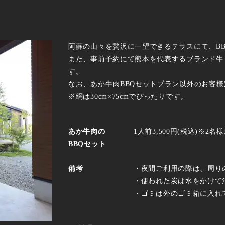
阿蘇の山々を贅沢に一望できるテラスにて、B
また、事前予約にて熊本を代表するブランド牛
す。
なお、あか牛肉BBQセットプラン以外のお客
※網は30cm×75cmでぴったりです。
あか牛肉の
1人前3,500円(税込)※2
BBQセット
備考
・夜間ご利用の際は、周り
・使われた炭は水をかけて
・ゴミは外のゴミ箱に入れ