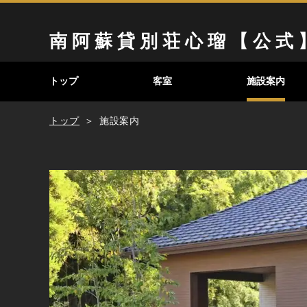
南 阿 蘇 貸 別 荘 心 瑠 【 公 式 
トップ
客室
施設案内
トップ
施設案内