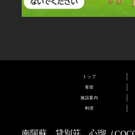
トップ
客室
施設案内
料理
南阿蘇 貸別荘 心瑠（COC