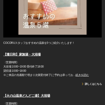
COCORUスタッフおすすめの温泉を5つご紹介いたします！
【瀧日和】家族湯・大浴場
〈営業時間〉
大浴場 10:00~19:00 受付終了18:00
貸切湯 10:00~18:00
※ご来店の先着順で埋まり次第受付終了(ご予約は承ってお
…
続きを読む
詳しくはこちら
【火の山温泉どんどこ湯】大浴場
〈営業時間〉