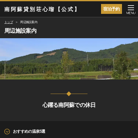
南 阿 蘇 貸 別 荘 心 瑠 【 公 式 】
宿泊予約
MENU
トップ
周辺施設案内
周辺施設案内
心躍る南阿蘇での休日
おすすめの温泉5選