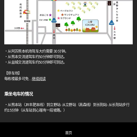
・从阿苏熊本机场驾车大约需要 30 分钟。
・从熊本交流道驾车约50分钟即可到达。
・从益城交流道驾车约50分钟即可到达。
【停车场】
每栋楼最多可免
…
继续阅读
乘坐电车的情况
・从熊本站（JR丰肥本线）到立野站- 从立野站（高森线）到长阳站- 从长阳站步行
约15分钟（从车站到心瑠有一段坡路。）
首页