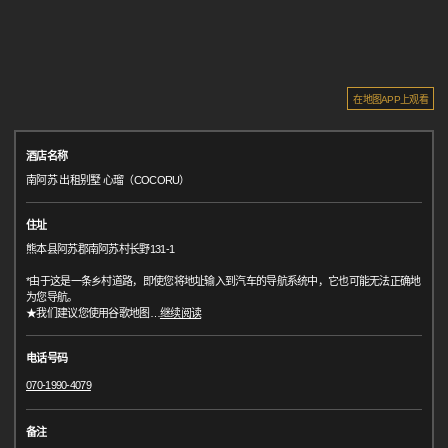
在地图APP上观看
酒店名称
南阿苏 出租别墅 心瑠（COCORU）
住址
熊本县阿苏郡南阿苏村长野131-1
*由于这是一条乡村道路，即使您将地址输入到汽车的导航系统中，它也可能无法正确地
为您导航。
★我们建议您使用谷歌地图
…
继续阅读
电话号码
070-1990-4079
备注