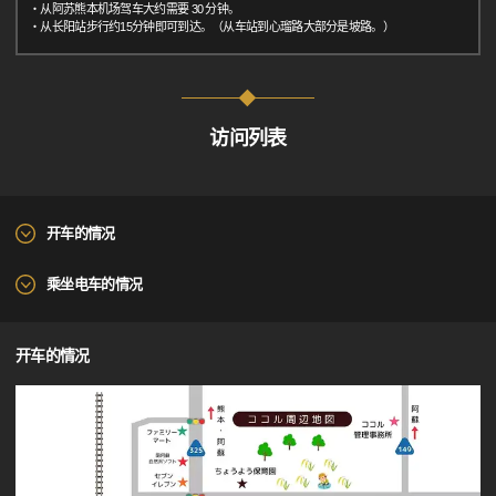
・从阿苏熊本机场驾车大约需要 30 分钟。
・从长阳站步行约15分钟即可到达。（从车站到心瑠路大部分是坡路。）
访问列表
开车的情况
乘坐电车的情况
开车的情况