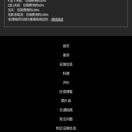
4 至 3 天前：住宿费用的30%
2至1天前：住宿费用的50%
当天：住宿费用的100%
无联系取消：住宿费用的100%
*如果每项住宿方案都有相应的
…
继续阅读
首页
客房
设施信息
料理
评价
住宿博客
照片库
交通指南
常见问题
附近设施信息