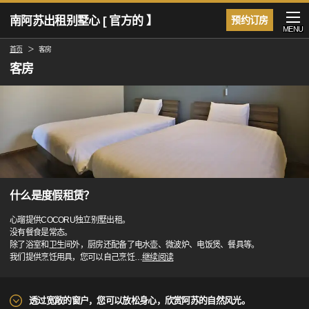
南阿苏出租别墅心 [ 官方的 】
预约订房
MENU
首页
客房
客房
什么是度假租赁？
心瑠提供COCORU独立别墅出租。
没有餐食是常态。
除了浴室和卫生间外，厨房还配备了电水壶、微波炉、电饭煲、餐具等。
我们提供烹饪用具，您可以自己烹饪
…
继续阅读
透过宽敞的窗户，您可以放松身心，欣赏阿苏的自然风光。