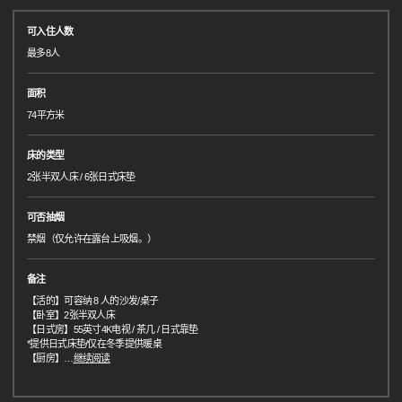
可入住人数
最多8人
面积
74平方米
床的类型
2张半双人床 / 6张日式床垫
可否抽烟
禁烟（仅允许在露台上吸烟。）
备注
【活的】可容纳 8 人的沙发/桌子
【卧室】2张半双人床
【日式房】55英寸4K电视 / 茶几 / 日式靠垫
*提供日式床垫/仅在冬季提供暖桌
【厨房】
…
继续阅读