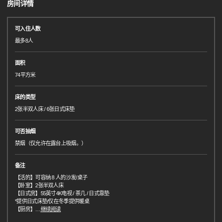
房间详情
可入住人数
最多8人
面积
74平方米
床的类型
2张半双人床 / 6张日式床垫
可否抽烟
禁烟（仅允许在露台上吸烟。）
备注
【活的】可容纳 8 人的沙发/桌子
【卧室】2张半双人床
【日式房】55英寸4K电视 / 茶几 / 日式靠垫
*提供日式床垫/仅在冬季提供暖桌
【厨房】
…
继续阅读