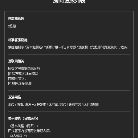
房间设施列表
建筑物总数
2栋楼
标准客房设施
供暖和制冷 / 浴室和厕所/ 电视机 / 烘干机 / 直发器 / 洗衣机（含柔顺剂的洗涤剂）/ 衣架
互联网相关
所有客房均提供此服务
[连接方式]无线局域网
[电脑租赁]无
[互联网连接]免费
卫浴用品
浴巾 / 面巾 / 洗发水 / 护发素 / 沐浴露 / 浴巾 / 牙刷套装 / 沐浴添加剂
关于寝具（日式床垫）
〈基本风格（两名）〉
西式客房内设有两张半双人床。
〈3人或以上〉