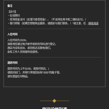
备注
【支付】
・在线预付
・现场现金支付（这里只接受现金）。（不支持信用卡和二维码支付。）
・银行转账（如果您想使用此服务，请提前与我们联系。）*请注意，任
…
继续阅读
入住时间
入住时间为15:00。
请使用您通过电子邮件收到的号码进行登记。
酒店内没有前台，请您抵达后致电我们。
会有工作人员到接待处接待。
退房时间
退房时间为上午10:00。请准时到达。)
请锁好前门，并将行李放回标有“0000”的箱子里。
请勿遗留任何物品。