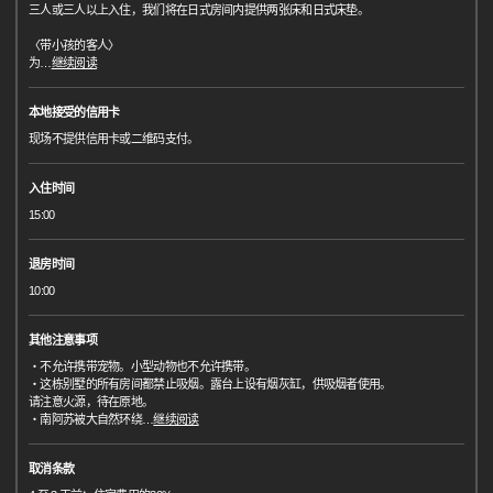
三人或三人以上入住，我们将在日式房间内提供两张床和日式床垫。
〈带小孩的客人〉
为
…
继续阅读
本地接受的信用卡
现场不提供信用卡或二维码支付。
入住时间
15:00
退房时间
10:00
其他注意事项
・不允许携带宠物。小型动物也不允许携带。
・这栋别墅的所有房间都禁止吸烟。露台上设有烟灰缸，供吸烟者使用。
请注意火源，待在原地。
・南阿苏被大自然环绕
…
继续阅读
取消条款