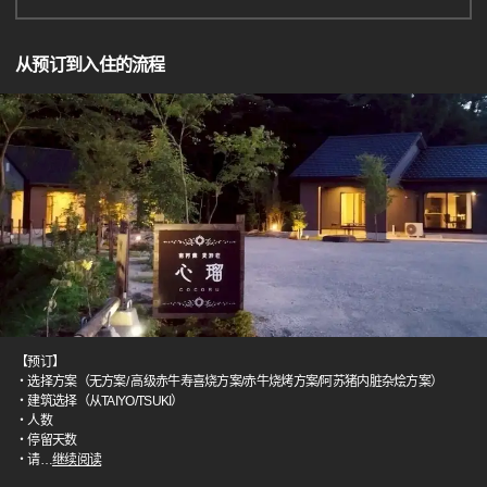
从预订到入住的流程
【预订】
・选择方案（无方案/ 高级赤牛寿喜烧方案/赤牛烧烤方案/阿苏猪内脏杂烩方案）
・建筑选择（从TAIYO/TSUKI）
・人数
・停留天数
・请
…
继续阅读