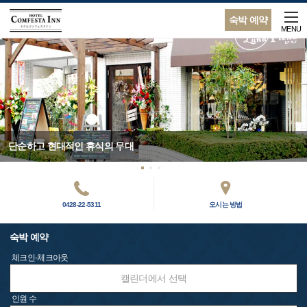
숙박 예약
MENU
단순하고 현대적인 휴식의 무대
0428-22-5311
오시는 방법
숙박 예약
체크인-체크아웃
캘린더에서 선택
인원 수