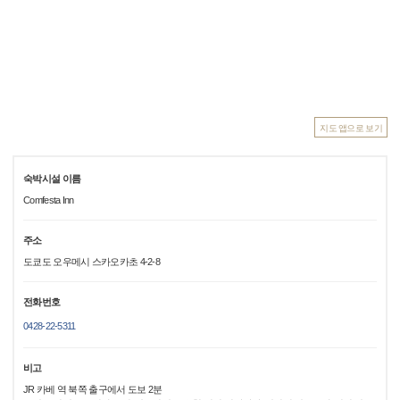
지도 앱으로 보기
숙박시설 이름
Comfesta Inn
주소
도쿄도 오우메시 스카오카초 4-2-8
전화번호
0428-22-5311
비고
JR 카베 역 북쪽 출구에서 도보 2분