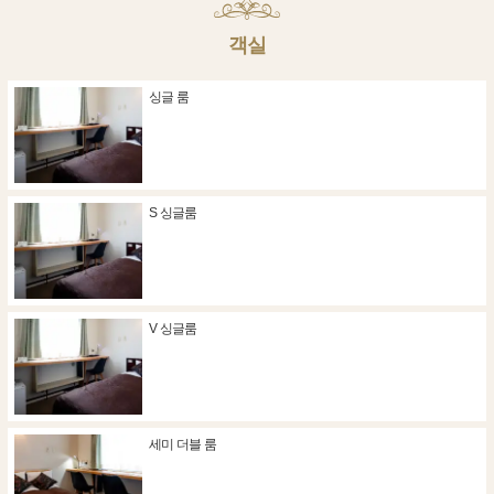
객실
싱글 룸
S 싱글룸
V 싱글룸
세미 더블 룸