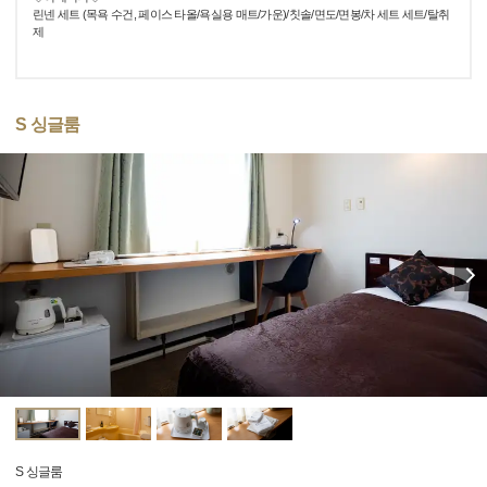
린넨 세트 (목욕 수건, 페이스 타올/욕실용 매트/가운)/칫솔/면도/면봉/차 세트 세트/탈취
제
S 싱글룸
S 싱글룸