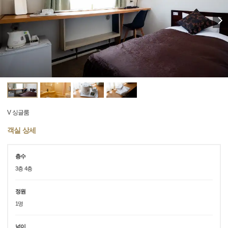
V 싱글룸
객실 상세
층수
3층 4층
정원
1명
넓이