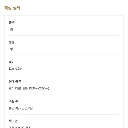
객실 상세
층수
3층
정원
2명
넓이
11㎡~12㎡
침대 종류
세미 더블 베드(1200㎜×2000㎜)
객실 수
흡연 3실 / 금연 2실
체크인
PM3:00(오후 15시)