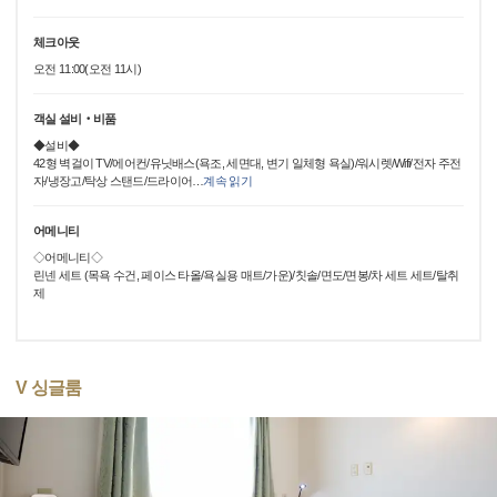
체크아웃
오전 11:00(오전 11시)
객실 설비‧비품
◆설비◆
42형 벽걸이 TV/에어컨/유닛배스(욕조, 세면대, 변기 일체형 욕실)/워시렛/Wifi/전자 주전
자/냉장고/탁상 스탠드/드라이어
…
계속 읽기
어메니티
◇어메니티◇
린넨 세트 (목욕 수건, 페이스 타올/욕실용 매트/가운)/칫솔/면도/면봉/차 세트 세트/탈취
제
V 싱글룸