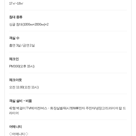
17㎡~18㎡
침대 종류
싱글 침대(1000㎜×2000㎜)×2
객실 수
흡연 3실 / 금연 2실
체크인
PM3:00(오후 15시)
체크아웃
오전 11:00(오전 11시)
객실 설비‧비품
42형 벽걸이 TV/에어컨/버스・화장실별/워시렛/Wifi/전자 주전자/냉장고/드라이어 칼 드
라이어
어메니티
◇어메니티◇