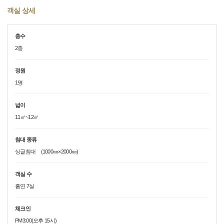
객실 상세
층수
2층
정원
1명
넓이
11㎡~12㎡
침대 종류
싱글침대 (1000㎜×2000㎜)
객실 수
흡연 7실
체크인
PM3:00(오후 15시)