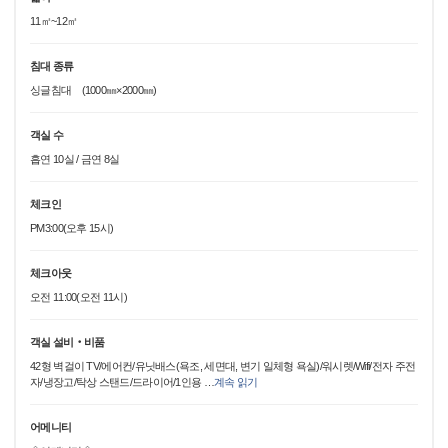
11㎡~12㎡
침대 종류
싱글침대 (1000㎜×2000㎜)
객실 수
흡연 10실 / 금연 8실
체크인
PM3:00(오후 15시)
체크아웃
오전 11:00(오전 11시)
객실 설비‧비품
42형 벽걸이 TV/에어컨/유닛배스(욕조, 세면대, 변기 일체형 욕실)/워시렛/Wifi/전자 주전
자/냉장고/탁상 스탠드/드라이어/1인용
…
계속 읽기
어메니티