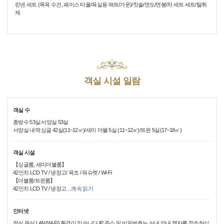
린넨 세트 (목욕 수건, 페이스 타올/욕실용 매트/가운)/칫솔/면도/면봉/차 세트 세트/탈취
제
객실 시설 일람
객실 수
총방수 53실:서양실 53실
서양실 내역:싱글 42실(11~12㎡)/세미 더블 5실 (11~12㎡)/트윈 5실(17~18㎡)
객실 시설
【싱글룸, 세미더블룸】
42인치 LCD TV / 냉장고/ 욕조 / 워슈렛 / Wi-Fi
【더블룸/트윈룸】
42인치 LCD TV / 냉장고
…
계속 읽기
인터넷
전실 무선 LAN(Wi-Fi) 환경이 있습니다.IP 주소 및 비밀번호는 실내 안내 책자를 참조하십