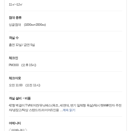
11㎡~12㎡
침대 종류
싱글침대 (1000㎜×2000㎜)
객실 수
흡연 12실 / 금연 5실
체크인
PM3:00 (오후 15시)
체크아웃
오전 11:00 (오전 11시)
객실 설비‧비품
42형 벽걸이 TV/에어컨/유닛배스(욕조, 세면대, 변기 일체형 욕실)/워시렛/Wifi/전자 주전
자/냉장고/탁상 스탠드/드라이어/1인용
…
계속 읽기
어메니티
◇어메니티◇