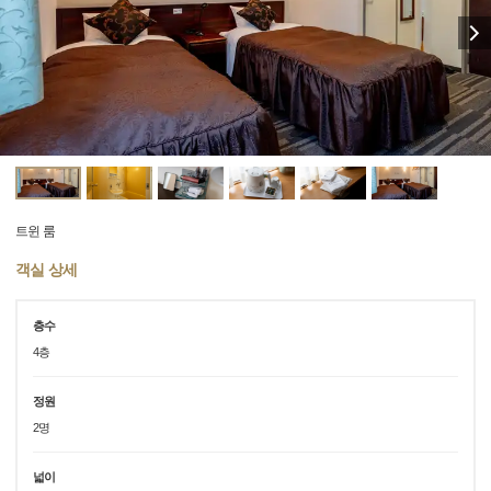
트윈 룸
객실 상세
층수
4층
정원
2명
넓이