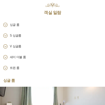
객실 일람
싱글 룸
S 싱글룸
V 싱글룸
세미 더블 룸
트윈 룸
싱글 룸