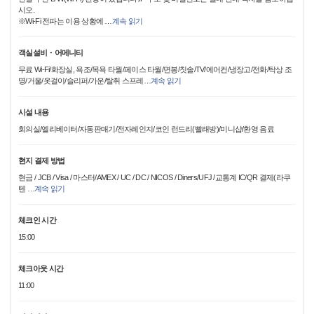
시오.
※Wi-Fi 전파는 이용 상황에
…
계속 읽기
객실설비・어메니티
무료 Wi-Fi/화장실, 욕조/목욕 타월/페이스 타월/면봉/칫솔/TV/에어컨/냉장고/전화/탁상 조
명/거울/옷걸이/슬리퍼/가운/탈취 스프레
…
계속 읽기
시설 내용
회의실/엘리베이터/자동판매기/전자레인지/코인 런드리(빨래방)/미니샵/환영 음료
현지 결제 방법
현금 / JCB / Visa / 마스터/AMEX / UC / DC / NICOS / Diners/UFJ /교통계 IC/QR 결제(라쿠
텐
…
계속 읽기
체크인 시간
15:00
체크아웃 시간
11:00