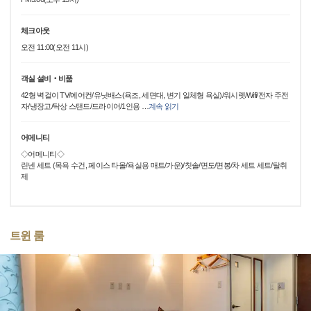
체크아웃
오전 11:00(오전 11시)
객실 설비‧비품
42형 벽걸이 TV/에어컨/유닛배스(욕조, 세면대, 변기 일체형 욕실)/워시렛/Wifi/전자 주전
자/냉장고/탁상 스탠드/드라이어/1인용
…
계속 읽기
어메니티
◇어메니티◇
린넨 세트 (목욕 수건, 페이스 타올/욕실용 매트/가운)/칫솔/면도/면봉/차 세트 세트/탈취
제
트윈 룸