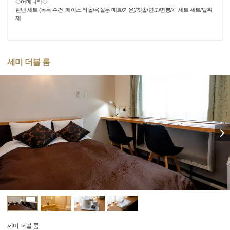
◇어메니티◇
린넨 세트 (목욕 수건, 페이스 타올/욕실용 매트/가운)/칫솔/면도/면봉/차 세트 세트/탈취
제
세미 더블 룸
세미 더블 룸