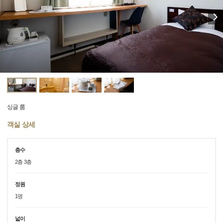
싱글 룸
객실 상세
층수
2층 3층
정원
1명
넓이