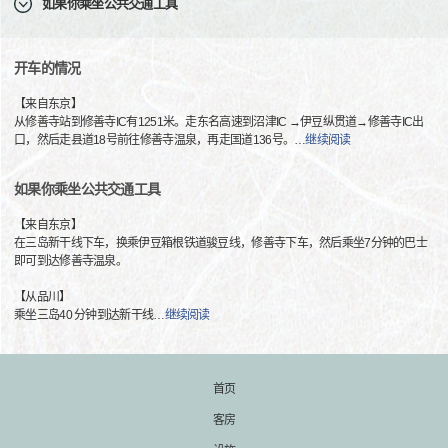
如果你乘坐公共交通工具
开车的情况
【来自东京】
从修善寺站到修善寺IC有1251米。走东名高速到沼津IC →伊豆纵贯道→修善寺IC出
口，然后走县道18号前往修善寺温泉，再走国道136号。
…
继续阅读
如果你乘坐公共交通工具
【来自东京】
在三岛新干线下车，换乘伊豆箱根铁道骏豆线，修善寺下车，然后乘坐7分钟的巴士
即可到达修善寺温泉。
【从品川】
乘坐三岛40 分钟到达新干线
…
继续阅读
首页
客房