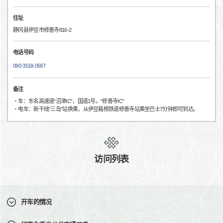
住址
静冈县伊豆市修善寺816-2
电话号码
090-3518-0597
备注
・车：东名高速道“沼津IC“，国道1号。“修善寺IC“
・电车：新干线“三岛”站换乘，从伊豆箱根铁道修善寺站乘坐巴士7分钟即可到达。
访问列表
开车的情况