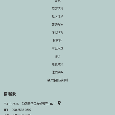
设施
旅游信息
社区活动
交通指南
住宿博客
照片库
常见问题
评价
隐私政策
住宿条款
会员条款及细则
宿 暖谈
〒
410-2416
静冈县伊豆市修善寺816-2
TEL
090-3518-0597