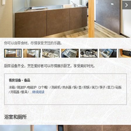
你可以自带食材，尽情享受烹饪的乐趣。
厨房设备齐全，烹饪爱好者可以尽情展示厨艺，享受美好时光。
客房设备・备品
冰箱 / 微波炉 /电磁炉（3个嘴）/ 洗碗机 / 热水器 / 锅 / 壶 / 煎锅 / 抹刀 / 筷子 / 菜刀 / 砧板
/ 开瓶器 / 餐具 /
…
继续阅读
浴室和厕所