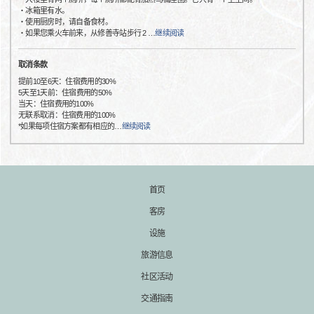
・冰箱里有水。
・使用厨房时，请自备食材。
・如果您乘火车前来，从修善寺站步行 2
…
继续阅读
取消条款
提前10至6天：住宿费用的30%
5天至1天前：住宿费用的50%
当天：住宿费用的100%
无联系取消：住宿费用的100%
*如果每项住宿方案都有相应的
…
继续阅读
首页
客房
设施
旅游信息
社区活动
交通指南