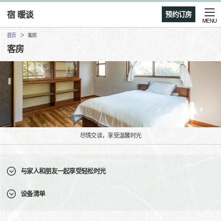
宿 暖谈
预约订房
MENU
首页
客房
客房
尽情交谈，享受温馨时光
与家人和朋友一起享受轻松时光
设备清单