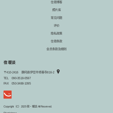
住宿博客
照片库
常见问题
评价
隐私政策
住宿条款
会员条款及细则
宿 暖谈
〒
410-2416
静冈县伊豆市修善寺816-2
TEL
090-3518-0597
FAX
050-3488-1095
Copyright（C）2025 宿・暖談 All Reserved.