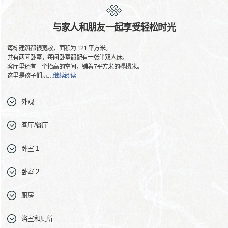
与家人和朋友一起享受轻松时光
每栋建筑都很宽敞，面积为 121 平方米。
共有两间卧室，每间卧室都配有一张半双人床。
客厅里还有一个抬高的空间，铺着7平方米的榻榻米。
这里是孩子们玩
…
继续阅读
外观
客厅/餐厅
卧室 1
卧室 2
厨房
浴室和厕所