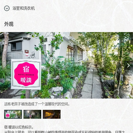
浴室和洗衣机
外观
这栋老房子被改造成了一个温馨现代的空间。
宿 暖谈以红色标示。
从阳台上望去，可以看到群山被四季盛开的鲜花染成五彩缤纷的美丽景色，日落之