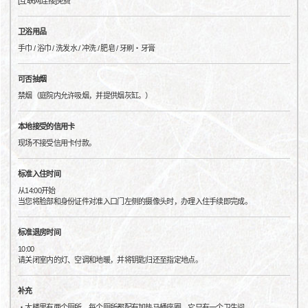
[互联网连接]免费
卫浴用品
手巾 / 浴巾 / 洗发水 / 冲洗 / 肥皂 / 牙刷・牙膏
可否抽烟
禁烟（庭院内允许吸烟，并提供烟灰缸。）
本地接受的信用卡
现场不接受信用卡付款。
标准入住时间
从14:00开始
当您将脸部和身份证件对准入口门左侧的摄像头时，办理入住手续即完成。
标准退房时间
10:00
请关闭室内的灯、空调和地暖，并将钥匙归还至指定地点。
补充
・大楼里有两个厕所，每个厕所都配有加热马桶座圈。它只有一个卫生间。