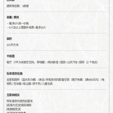
房间数
建筑物总数：1栋楼
容量 / 费用
・最多5人统一价格
・6人及以上需额外收费 / 最多10人
面积
121平方米
平面图
客厅（7平方米架空空间，带地暖）/ 两间卧室 / 厨房 / 公共汽车 / 厕所（2 个地点）
标准客房设施
浴室和厕所（温水洗马桶）/ 淋浴 / 所有房间均配备空调（客厅地暖：1晚500日元）/ 电
视机 / 空冰箱 / 吸尘器 / 烘干机 / 儿童玩具
互联网相关
所有客房均提供此服务
[连接方式]无线局域网
[电脑租赁]无