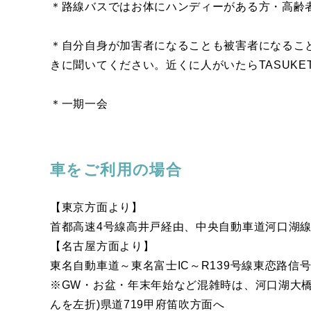
＊路線バスではお体にハンディーがある方・高齢
＊自分自身が加害者になることも被害者になるこ
きに聞いてください。近くに人がいたらTASUKET
＊一期一会
車をご利用の場合
【東京方面より】
首都高速4号線高井戸経由、中央自動車道河口湖線
【名古屋方面より】
東名自動車道～東名富士IC～R139号線東恋路
※GW・お盆・年末年始など混雑時は、河口湖大
んを左折)県道719甲府笛吹方面へ