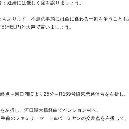
者；妊婦には優しく席を譲りましょう。
ともあります。不測の事態には命に係わる一刻を争うことも
E(HELP)と大声で言いましょう。
終点～河口湖ICより25分～R139号線東恋路信号を右折し
信号を左折し、河口湖大橋経由でペンション村へ。
橋手前のファミリーマート&バーミヤンの交差点を左折して、