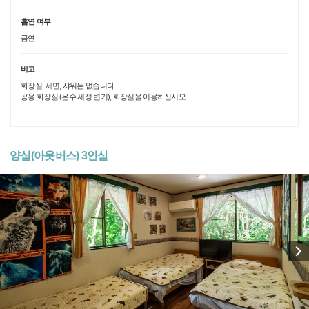
흡연 여부
금연
비고
화장실, 세면, 샤워는 없습니다.
공용 화장실 (온수 세정 변기), 화장실을 이용하십시오.
양실(아웃버스) 3인실