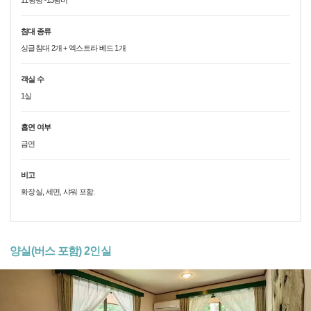
11평방~13평미
침대 종류
싱글침대 2개 + 엑스트라 베드 1개
객실 수
1실
흡연 여부
금연
비고
화장실, 세면, 샤워 포함.
양실(버스 포함) 2인실