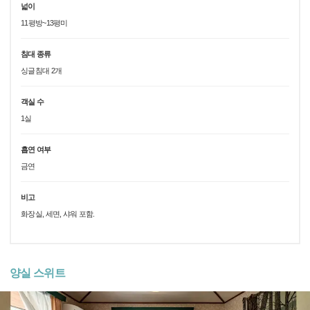
넓이
11평방~13평미
침대 종류
싱글침대 2개
객실 수
1실
흡연 여부
금연
비고
화장실, 세면, 샤워 포함.
양실 스위트