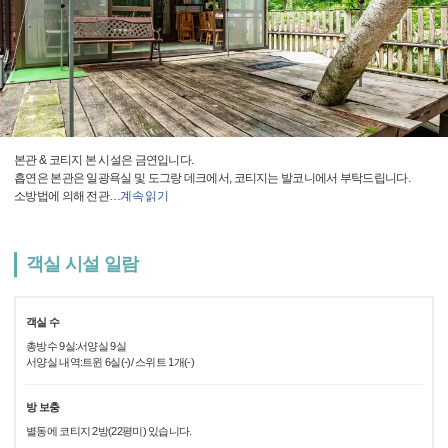
본관 & 코티지 본 시설은 금연입니다.
흡연은 본관은 일광욕실 및 도그랑 데크에서, 코티지는 발코니에서 부탁드립니다.
소방법에 의해 전관
…
계속 읽기
객실 시설 일람
객실 수
총방수 9실:서양실 9실
서양실 내역:트윈 6실(-)/ 스위트 1개(-)
방 보충
별동에 코티지 2방(22평미) 있습니다.