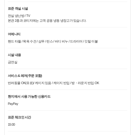
표준 객실 시설
전실 냉난방 / TV
본관 2층과 코티지에는 고객 공용 냉동 냉장고가 있습니다.
어메니티
핸드 타월 / 목욕 수건 / 샴푸 / 린스 / 바디 비누 / 드라이어 / 깃털 이불
시설 내용
금연실
서비스 & 레저(주문 포함)
반려동물 OK(유료)/ 케이지 있음 / 케이지 반입 / 방・라운지 반입 OK
현지에서 사용 가능한 신용카드
PayPay
표준 체크인 시간
15:00