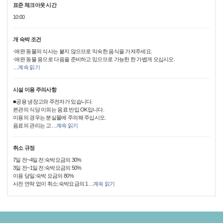
표준 체크아웃 시간
10:00
개 숙박 조건
·애완 동물의 식사는 붙지 않으므로 익숙한 음식을 가져주세요.
·애완 동물 용으로 다음을 준비하고 있으므로 가능한 한 가볍게 오십시오.
…
계속 읽기
시설 이용 주의사항
■공용 냉장고와 주전자가 있습니다.
본관의 식당 이외는 음료 반입 OK입니다.
이용의 경우는 분실물에 주의해 주십시오.
음료의 관리는 고
…
계속 읽기
취소 규정
7일 전~4일 전:숙박요금의 30%
3일 전~1일 전:숙박요금의 50%
이용 당일:숙박 요금의 80%
사전 연락 없이 취소:숙박요금의 1
…
계속 읽기