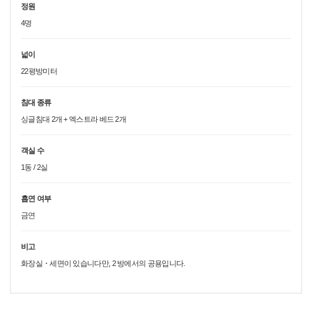
정원
4명
넓이
22평방미터
침대 종류
싱글침대 2개 + 엑스트라 베드 2개
객실 수
1동 / 2실
흡연 여부
금연
비고
화장실・세면이 있습니다만, 2 방에서의 공용입니다.