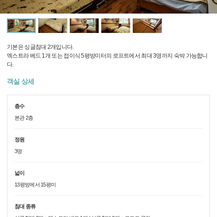
기본은 싱글침대 2개입니다.
엑스트라 베드 1개 또는 접이식 5평방미터의 로프트에서 최대 3명까지 숙박 가능합니
다.
객실 상세
층수
본관 2층
정원
3명
넓이
13평방에서 15평미
침대 종류