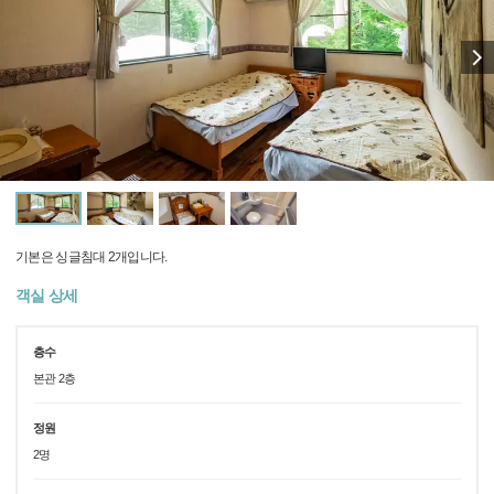
기본은 싱글침대 2개입니다.
객실 상세
층수
본관 2층
정원
2명