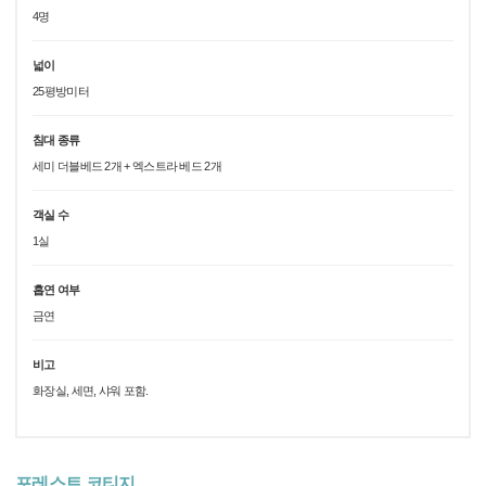
4명
넓이
25평방미터
침대 종류
세미 더블베드 2개 + 엑스트라 베드 2개
객실 수
1실
흡연 여부
금연
비고
화장실, 세면, 샤워 포함.
포레스트 코티지