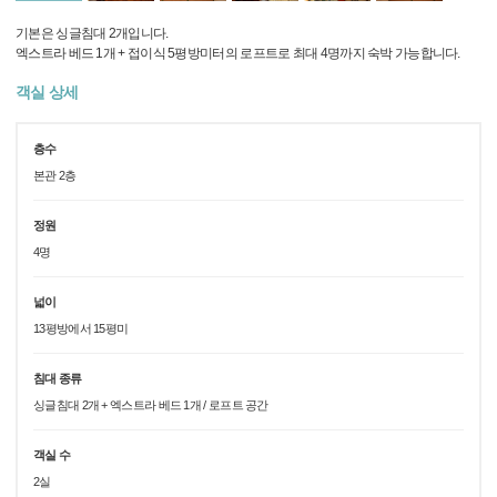
기본은 싱글침대 2개입니다.
엑스트라 베드 1개 + 접이식 5평방미터의 로프트로 최대 4명까지 숙박 가능합니다.
객실 상세
층수
본관 2층
정원
4명
넓이
13평방에서 15평미
침대 종류
싱글침대 2개 + 엑스트라 베드 1개 / 로프트 공간
객실 수
2실