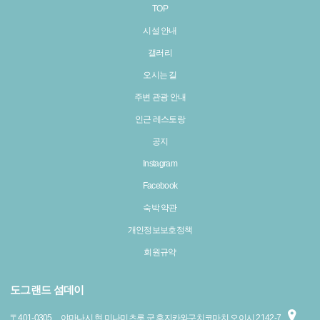
TOP
시설 안내
갤러리
오시는 길
주변 관광 안내
인근 레스토랑
공지
Instagram
Facebook
숙박 약관
개인정보보호정책
회원규약
도그랜드 섬데이
〒
401-0305
야마나시 현 미나미츠루 군 후지카와구치코마치 오이시 2142-7