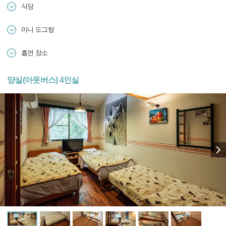
식당
미니 도그랑
흡연 장소
양실(아웃버스) 4인실