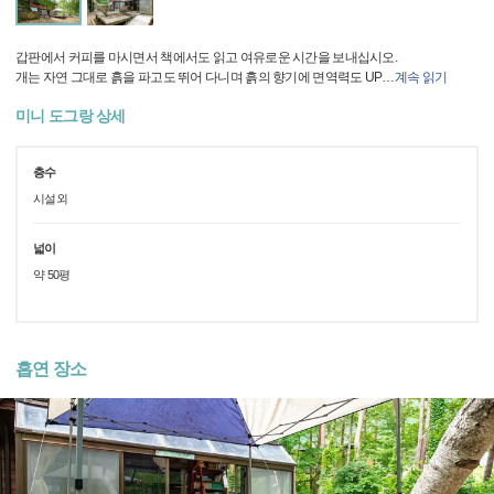
갑판에서 커피를 마시면서 책에서도 읽고 여유로운 시간을 보내십시오.
개는 자연 그대로 흙을 파고도 뛰어 다니며 흙의 향기에 면역력도 UP
…
계속 읽기
미니 도그랑 상세
층수
시설외
넓이
약 50평
흡연 장소