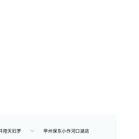
井陸天妇罗
甲州保东小作河口湖店