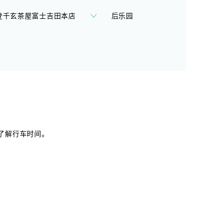
登千玄茶屋富士吉田本店
后乐园
VI 了解行车时间。