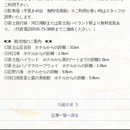
ご利用下さい。
◎駐車場（平置き40台 無料/先着順）※ご利用が多い時はスタッフが
誘導いたします。
◎富士急行線・河口湖駅または富士急ハイランド駅より無料送迎あ
り。（代表電話0555-73-3888までご連絡ください。）
■□■ 観光地のご案内 ■□■
◎富士山五合目 ホテルからの距離：31km
◎河口湖 ホテルからの距離：1.6km
◎富士急ハイランド ホテルから第2ゲートまでの距離1.0km
◎富士山パノラマロープウェイ ホテルからの距離：1.8km
◎忍野八海 ホテルからの距離：9.8km
◎河口湖音楽と森の美術館 ホテルからの距離：5.8km
다음으로
記事一覧へ戻る