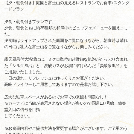
【夕・朝食付き】庭園と富士山の見えるレストランでお食事♪スタンダ
ードプラン
夕食・朝食付きプランです。
夕食、朝食ともに約35種類の和洋中のビュッフェメニューを揃えまし
た。
夕食時はライトアップされた庭園をご覧になりながら、朝食時は晴れ
の日には壮大な富士山をご覧なりながらお楽しみください。
露天風呂付大浴場には、ミクロ単位の超微細な気泡がたっぷり含まれ
た「シルク風呂」と、炭酸ガスがお湯に溶け込んだ「炭酸泉風呂」を
ご用意いたしました。
一日の疲れ、リフレッシュにゆっくりとお寛ぎください。
高級ドライヤーもご用意してありますので是非お試し下さい。
広大な駐車スペースがあるのでお車での来館も問題なし！
※カーナビに当館が表示されない場合が多いので国道137号線、鐘突
堂入口の信号を目指
してください。
※お食事内容やご提供方法を変更する場合がございます。ご了承のう