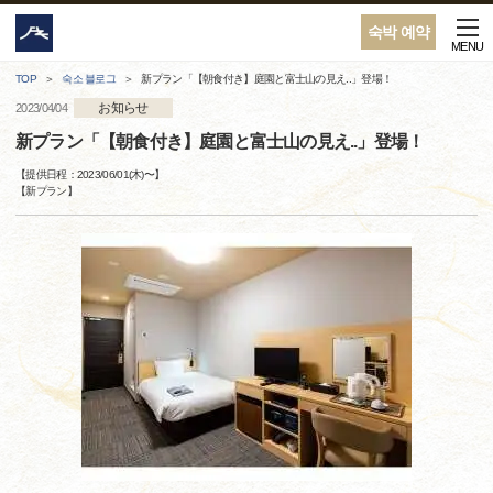
숙박 예약
MENU
TOP
숙소 블로그
新プラン「【朝食付き】庭園と富士山の見え..」登場！
お知らせ
2023/04/04
新プラン「【朝食付き】庭園と富士山の見え..」登場！
【提供日程：
2023/06/01(木)
〜】
【
新プラン
】