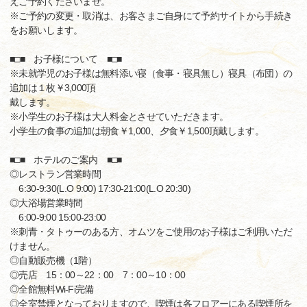
えご予約くださいませ。
※ご予約の変更・取消は、お客さまご自身にて予約サイトから手続き
をお願いします。
■□■ お子様について ■□■
※未就学児のお子様は無料添い寝（食事・寝具無し）寝具（布団）の
追加は１枚￥3,000頂
戴します。
※小学生のお子様は大人料金とさせていただきます。
小学生の食事の追加は朝食￥1,000、夕食￥1,500頂戴します。
■□■ ホテルのご案内 ■□■
◎レストラン営業時間
6:30-9:30(L.O 9:00) 17:30-21:00(L.O 20:30)
◎大浴場営業時間
6:00-9:00 15:00-23:00
※刺青・タトゥーのある方、オムツをご使用のお子様はご利用いただ
けません。
◎自動販売機（1階）
◎売店 15：00～22：00 7：00～10：00
◎全館無料Wi-Fi完備
◎全室禁煙となっておりますので、喫煙は各フロアーにある喫煙所を