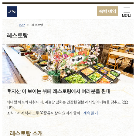
숙박 예약
MENU
TOP
레스토랑
레스토랑
후지산 이 보이는 뷔페 레스토랑에서 여러분을 환대
베테랑 셰프의 지휘 아래, 계절감 넘치는 건강한 일본과 서양의 메뉴를 갖추고 있습
니다.
조식・저녁 식사 모두 32종류 이상의 요리가 즐비
…
계속 읽기
레스토랑 소개