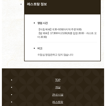
레스토랑 정보
영업 시간
【아침 뷔페】6:30~9:30(마지막 주문 9:00)
【밤 뷔페】17:30부터 21:00(최종 입장 20:00・라스트 오
더 20:30)
비고
※점심 영업은하고 있지 않습니다
TOP
객실
관내 시설
레스토랑