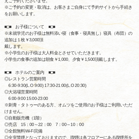
えご予約くださいませ。
※ご予約の変更・取消は、お客さまご自身にて予約サイトから手続き
をお願いします。
■□■ お子様について ■□■
※未就学児のお子様は無料添い寝（食事・寝具無し）寝具（布団）の
追加は１枚￥3,000頂
戴します。
※小学生のお子様は大人料金とさせていただきます。
小学生の食事の追加は朝食￥1,000、夕食￥1,500頂戴します。
■□■ ホテルのご案内 ■□■
◎レストラン営業時間
6:30-9:30(L.O 9:00) 17:30-21:00(L.O 20:30)
◎大浴場営業時間
6:00-9:00 15:00-23:00
※刺青・タトゥーのある方、オムツをご使用のお子様はご利用いただ
けません。
◎自動販売機（1階）
◎売店 15：00～22：00 7：00～10：00
◎全館無料Wi-Fi完備
◎全室禁煙となっておりますので、喫煙は各フロアーにある喫煙所を