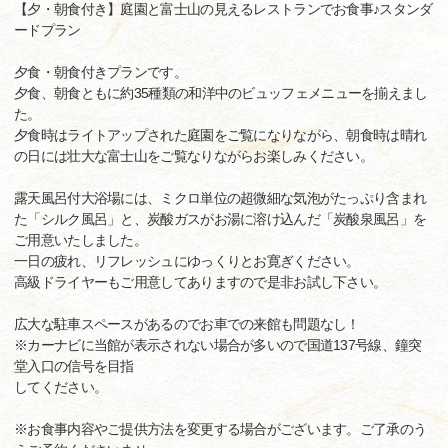
【夕・朝食付き】庭園と富士山の見えるレストランでお食事♪スタンダ
ードプラン
夕食・朝食付きプランです。
夕食、朝食ともに約35種類の和洋中のビュッフェメニューを揃えまし
た。
夕食時はライトアップされた庭園をご覧になりながら、朝食時は晴れ
の日には壮大な富士山をご覧なりながらお楽しみください。
露天風呂付大浴場には、ミクロ単位の超微細な気泡がたっぷり含まれ
た「シルク風呂」と、炭酸ガスがお湯に溶け込んだ「炭酸泉風呂」を
ご用意いたしました。
一日の疲れ、リフレッシュにゆっくりとお寛ぎください。
高級ドライヤーもご用意してありますので是非お試し下さい。
広大な駐車スペースがあるのでお車での来館も問題なし！
※カーナビに当館が表示されない場合が多いので国道137号線、鐘突
堂入口の信号を目指
してください。
※お食事内容やご提供方法を変更する場合がございます。ご了承のう