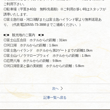
ご利用下さい。
◎駐車場（平置き40台 無料/先着順）※ご利用が多い時はスタッフが
誘導いたします。
◎富士急行線・河口湖駅または富士急ハイランド駅より無料送迎あ
り。（代表電話0555-73-3888までご連絡ください。）
■□■ 観光地のご案内 ■□■
◎富士山五合目 ホテルからの距離：31km
◎河口湖 ホテルからの距離：1.6km
◎富士急ハイランド ホテルから第2ゲートまでの距離1.0km
◎富士山パノラマロープウェイ ホテルからの距離：1.8km
◎忍野八海 ホテルからの距離：9.8km
◎河口湖音楽と森の美術館 ホテルからの距離：5.8km
次へ
記事一覧へ戻る