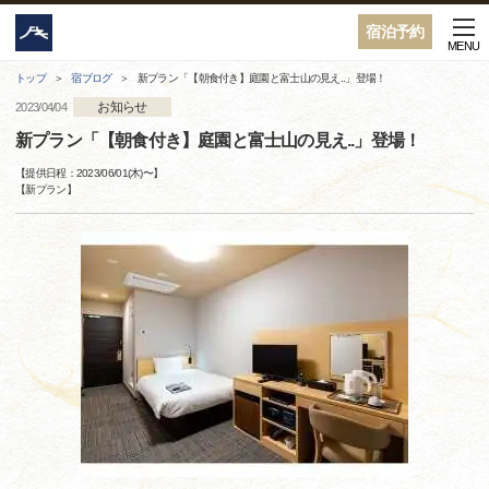
宿泊予約
MENU
トップ
宿ブログ
新プラン「【朝食付き】庭園と富士山の見え..」登場！
お知らせ
2023/04/04
新プラン「【朝食付き】庭園と富士山の見え..」登場！
【提供日程：
2023/06/01(木)
〜】
【
新プラン
】