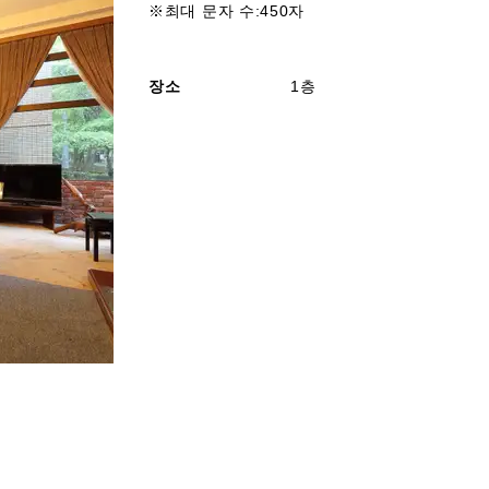
※최대 문자 수:450자
장소
1층