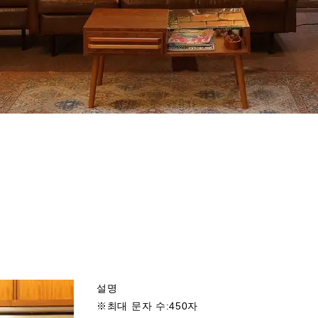
설명
※최대 문자 수:450자