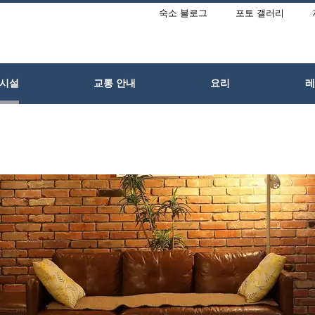
숙소 블로그
포토 갤러리
・시설
교통 안내
요리
레