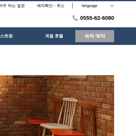
자주 하는 질문
예약확인・취소
language
0555-62-6080
스토랑
계열 호텔
숙박 예약