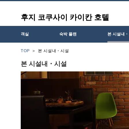
후지 코쿠사이 카이칸 호텔
객실
숙박 플랜
본 시설내
TOP
본 시설내・시설
본 시설내・시설