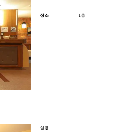
장소
1층
설명