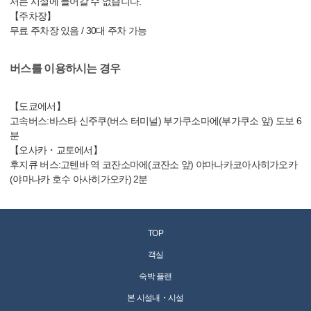
서는 시설에 들어갈 수 없습니다.
【주차장】
무료 주차장 있음 / 30대 주차 가능
버스를 이용하시는 경우
【도쿄에서】
고속버스:바스타 신주쿠(버스 터미널) 부가쿠소마에(부가쿠소 앞) 도보 6
분
【오사카・교토에서】
후지큐 버스:고텐바 역 코잔소마에(코잔소 앞) 야마나카코아사히가오카
(야마나카 호수 아사히가오카) 2분
TOP
객실
숙박 플랜
본 시설내・시설