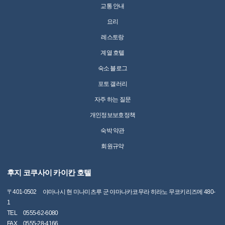
교통 안내
요리
레스토랑
계열 호텔
숙소 블로그
포토 갤러리
자주 하는 질문
개인정보보호정책
숙박 약관
회원규약
후지 코쿠사이 카이칸 호텔
〒
401-0502
야마나시 현 미나미츠루 군 야마나카코무라 히라노 무코키리즈메 480-
1
TEL
0555-62-6080
FAX
0555-28-4166