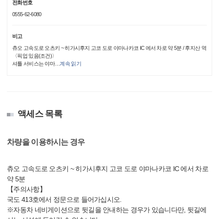
전화번호
0555-62-6080
비고
츄오 고속도로 오츠키 ~ 히가시후지 고코 도로 야마나카코 IC 에서 차로 약 5분 / 후지산 역
〈픽업 있음(조건)〉
셔틀 서비스는 야마
…
계속 읽기
액세스 목록
차량을 이용하시는 경우
츄오 고속도로 오츠키 ~ 히가시후지 고코 도로 야마나카코 IC 에서 차로
약 5분
【주의사항】
국도 413호에서 정문으로 들어가십시오.
※자동차 네비게이션으로 뒷길을 안내하는 경우가 있습니다만, 뒷길에