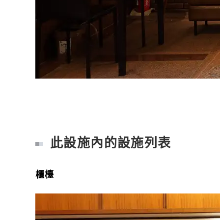
此設施內的設施列表
櫃檯