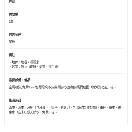
棉被
房間數
1間
可否抽煙
禁煙
備註
・地面：地毯 + 榻榻米
・浴室：獨立（廁所、浴室、洗手間）
客房設備・備品
空調/暖氣/免費Wi-Fi/智慧電視/吹風機/電熱水壺/加熱馬桶座圈（附沖洗功能）等。
衛浴用品
面巾、浴巾、牙刷（含牙膏）、梳子、刮鬍刀、含溫泉成分的浴鹽、紙杯、紙巾、礦
泉水（富士山釩天然水，免費）等。