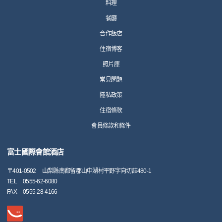
料理
餐廳
合作飯店
住宿博客
照片庫
常見問題
隱私政策
住宿條款
會員條款和條件
富士國際會館酒店
〒
401-0502
山梨縣南都留郡山中湖村平野字向切詰480-1
TEL
0555-62-6080
FAX
0555-28-4166