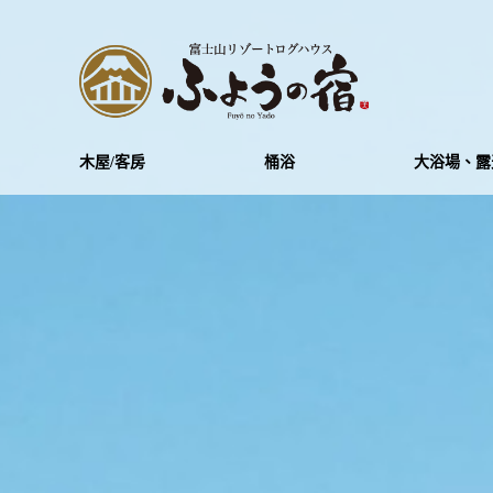
木屋/客房
桶浴
大浴場、露