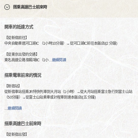
搭乘高速巴士前來時
開車的抵達方式
【從新宿前往】
中央自動車道河口湖IC （1小時10分鐘）→從河口湖IC前往本飯店((2 分鐘)
【從東京出發的交通】
東名高速公路 御殿場IC（1小
…
繼續閱讀
搭乘電車前來的情況
【新宿站】
從新宿車站搭乘JR特快列車到大月站（1小時）→從大月站搭乘富士急行到富士山站
（50分鐘）→從富士山站乘車或計程車到達本飯店((五 分鐘)
…
繼續閱讀
搭乘高速巴士前來時
【從新宿出發】