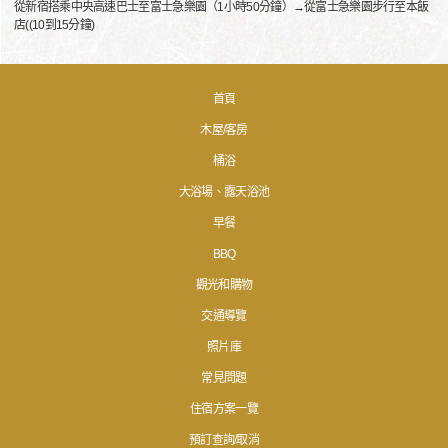
從新宿搭乘中央高速巴士至富士急樂園（1小時50分鐘）→從富士急樂園步行至本飯
店((10到15分鐘)
首頁
木屋/客房
桶浴
大浴場、露天浴池
早餐
BBQ
觀光和購物
交通導覽
照片庫
常見問題
住宿方案一覽
預訂查詢/取消