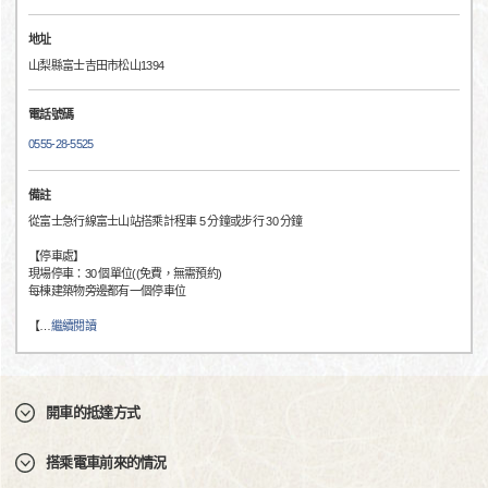
地址
山梨縣富士吉田市松山1394
電話號碼
0555-28-5525
備註
從富士急行線富士山站搭乘計程車 5 分鐘或步行 30 分鐘
【停車處】
現場停車：30 個單位((免費，無需預約)
每棟建築物旁邊都有一個停車位
【
…
繼續閱讀
開車的抵達方式
搭乘電車前來的情況