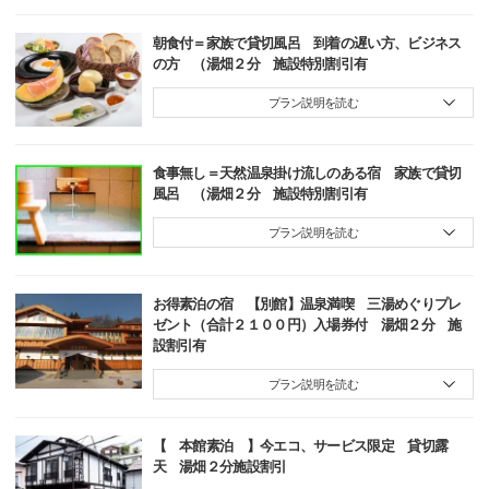
朝食付＝家族で貸切風呂 到着の遅い方、ビジネス
の方 （湯畑２分 施設特別割引有
プラン説明を読む
食事無し＝天然温泉掛け流しのある宿 家族で貸切
風呂 （湯畑２分 施設特別割引有
プラン説明を読む
お得素泊の宿 【別館】温泉満喫 三湯めぐりプレ
ゼント（合計２１００円）入場券付 湯畑２分 施
設割引有
プラン説明を読む
【 本館素泊 】今エコ、サービス限定 貸切露
天 湯畑２分施設割引