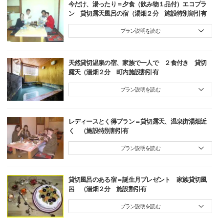
今だけ、湯ったり＝夕食（飲み物１品付）エコプラ
ン 貸切露天風呂の宿（湯畑２分 施設特別割引有
プラン説明を読む
天然貸切温泉の宿、家族で一人で ２食付き 貸切
露天（湯畑２分 町内施設割引有
プラン説明を読む
レディースとく得プラン＝貸切露天、温泉街湯畑近
く （施設特別割引有
プラン説明を読む
貸切風呂のある宿＝誕生月プレゼント 家族貸切風
呂 （湯畑２分 施設割引有
プラン説明を読む