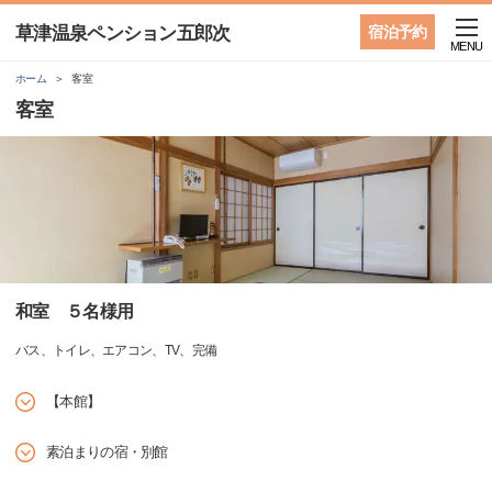
草津温泉ペンション五郎次
宿泊予約
MENU
ホーム
客室
客室
和室 ５名様用
バス、トイレ、エアコン、TV、完備
【本館】
素泊まりの宿・別館