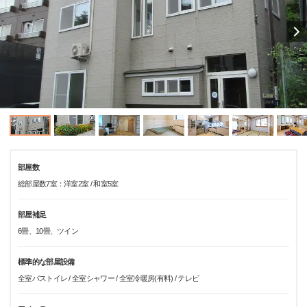
部屋数
総部屋数7室：洋室2室 / 和室5室
部屋補足
6畳、10畳、ツイン
標準的な部屋設備
全室バストイレ / 全室シャワー / 全室冷暖房(有料) / テレビ