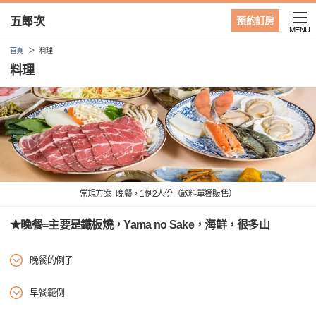
五郎次
預約訂房
MENU
首頁
料理
料理
常規方案=晚餐，1例2人份（飲料單獨販售）
★晚餐=主要是鐵板燒，Yama no Sake，海鮮，很多山
晚餐的例子
早餐範例