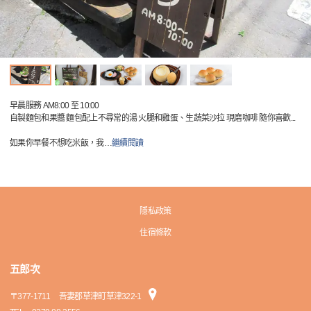
早晨服務 AM8:00 至 10:00
自製麵包和果醬 麵包配上不尋常的湯 火腿和雞蛋、生蔬菜沙拉 現磨咖啡 隨你喜歡...
如果你早餐不想吃米飯，我
…
繼續閱讀
隱私政策
住宿條款
五郎次
〒
377-1711
吾妻郡草津町草津322-1