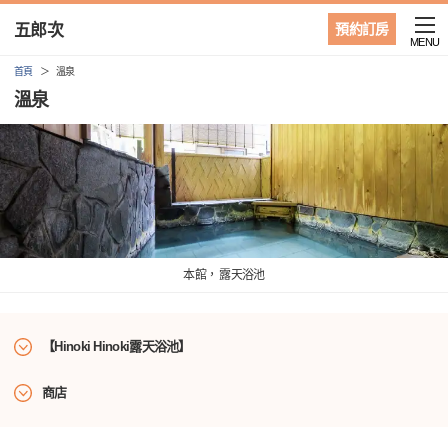
五郎次
預約訂房
MENU
首頁
溫泉
溫泉
本館， 露天浴池
【Hinoki Hinoki露天浴池】
商店