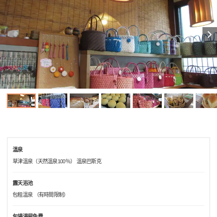
溫泉
草津溫泉（天然溫泉100％） 溫泉巴斯克
露天浴池
包租溫泉 （有時間限制）
包場湯屋免費