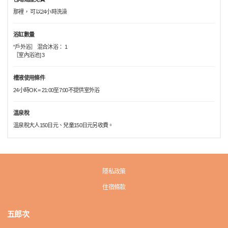
那裡， 可以24小時洗澡
浴缸數量
“戶外浴］ 混合沐浴： 1
［室內浴池] 3
槽液使用條件
24小時OK = 21:00至7:00不提供室外浴
溫泉稅
溫泉稅大人150日元、兒童150日元另收費。
隱私政策
住宿條款
五郎次