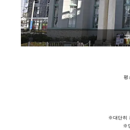
구
평
※대단히 
※