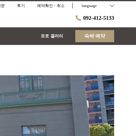
질문
후기
예약확인・취소
language
092-412-5133
숙박 예약
포토 갤러리