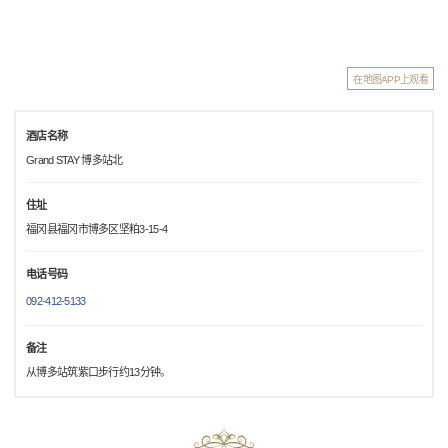
在地图APP上观看
酒店名称
Grand STAY 博多站北
住址
福冈县福冈市博多区坚粕3-15-4
电话号码
092-412-5133
备注
从博多站筑紫口步行约13分钟。