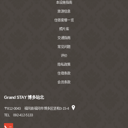
本设施指南
旅游信息
住宿套餐一览
照片库
交通指南
常见问题
评价
隐私政策
住宿条款
会员条款
Grand STAY 博多站北
〒
812-0043
福冈县福冈市博多区坚粕3-15-4
TEL
092-412-5133