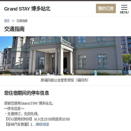
Grand STAY 博多站北
预约订房
MENU
首页
交通指南
交通指南
原福冈县公会堂贵宾馆（福冈市）
您住宿期间的停车信息
感谢您使用Grand STAY 博多站北。
～停车信息～
・无需预订，先到先得。
【可以使用的时间】从入住15:00到退房10:00
【容纳汽车数量】1
…
继续阅读