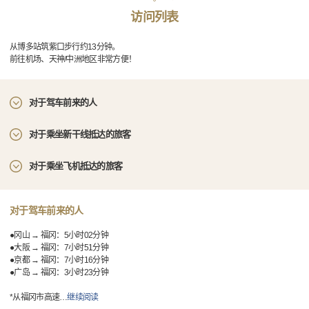
访问列表
从博多站筑紫口步行约13分钟。
前往机场、天神/中洲地区非常方便！
对于驾车前来的人
对于乘坐新干线抵达的旅客
对于乘坐飞机抵达的旅客
对于驾车前来的人
●冈山 → 福冈：5小时02分钟
●大阪 → 福冈：7小时51分钟
●京都 → 福冈：7小时16分钟
●广岛 → 福冈：3小时23分钟
*从福冈市高速
…
继续阅读