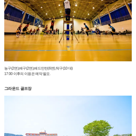
농구(2면),배구(2면),배드민턴(6면),탁구(10 대)
17:00 이후의 이용은 예약 필요.
그라운드 골프장