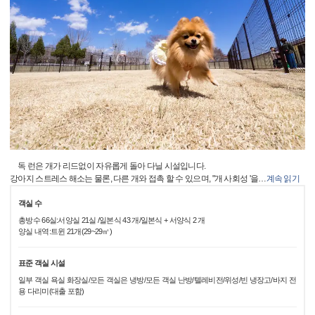
독 런은 개가 리드없이 자유롭게 돌아 다닐 시설입니다.
강아지 스트레스 해소는 물론, 다른 개와 접촉 할 수 있으며, "개 사회성 '을
…
계속 읽기
객실 수
총방수 66실:서양실 21실 /일본식 43 개/일본식 + 서양식 2 개
양실 내역:트윈 21개(29~29㎡)
표준 객실 시설
일부 객실 욕실 화장실/모든 객실은 냉방/모든 객실 난방/텔레비전/위성/빈 냉장고/바지 전
용 다리미(대출 포함)