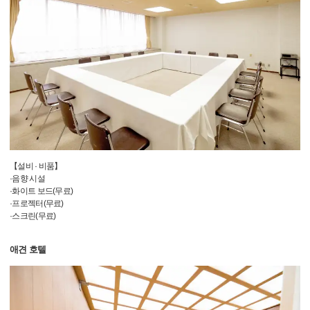
【설비 · 비품】
·음향 시설
·화이트 보드(무료)
·프로젝터(무료)
·스크린(무료)
애견 호텔