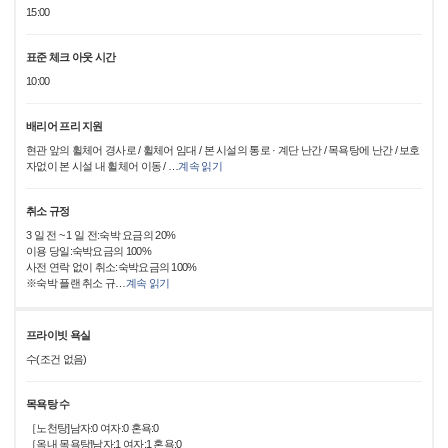
15:00
표준 체크 아웃 시간
10:00
배리어 프리 지원
현관 앞의 휠체어 경사로 / 휠체어 임대 / 본 시설의 통로 · 계단 난간 / 목욕탕에 난간 / 보호
자없이 본 시설 내 휠체어 이동 /
…
계속 읽기
취소 규정
3 일 전 ~ 1 일 전:숙박 요금의 20%
이용 당일:숙박요금의 100%
사전 연락 없이 취소:숙박요금의 100%
※숙박 플랜 취소 규
…
계속 읽기
프라이빗 욕실
수(조건 없음)
목욕탕 수
［노천탕]남자:0 여자:0 혼욕:0
［옥내 목욕탕]남자:1 여자:1 혼욕:0