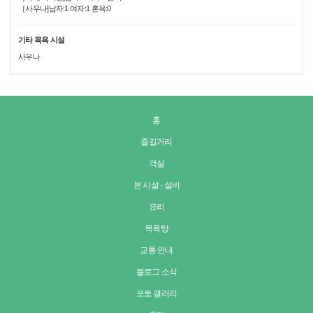
［사우나]남자:1 여자:1 혼욕:0
기타 목욕 시설
사우나
홈
즐길거리
객실
본 시설 · 설비
요리
목욕탕
교통 안내
블로그 소식
포토 갤러리