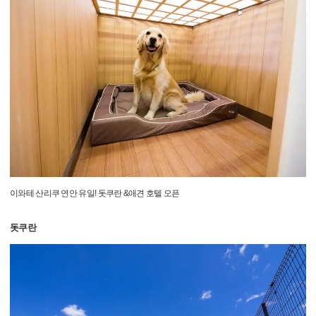
이와테 산리쿠 연안 유일! 돗쿠란 &애견 호텔 오픈
돗쿠란