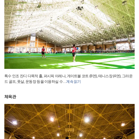
특수 인조 잔디 다목적 홀, 퍼시픽 아레나, 게이트볼 코트 (8면), 테니스장 (4면), 그라운
드 골프, 풋살, 운동장 등을 이용하실 수
…
계속 읽기
체육관