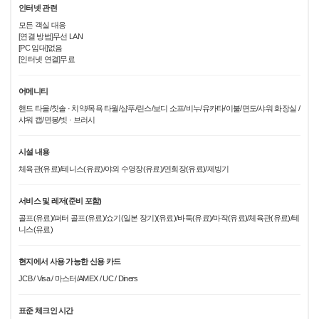
인터넷 관련
모든 객실 대응
[연결 방법]무선 LAN
[PC 임대]없음
[인터넷 연결]무료
어메니티
핸드 타올/칫솔 · 치약/목욕 타월/샴푸/린스/보디 소프/비누/유카타/이불/면도/샤워 화장실 /
샤워 캡/면봉/빗 · 브러시
시설 내용
체육관(유료)/테니스(유료)/야외 수영장(유료)/연회장(유료)/제빙기
서비스 및 레저(준비 포함)
골프(유료)/퍼터 골프(유료)/쇼기(일본 장기)(유료)/바둑(유료)/마작(유료)/체육관(유료)/테
니스(유료)
현지에서 사용 가능한 신용 카드
JCB / Visa / 마스터/AMEX / UC / Diners
표준 체크인 시간