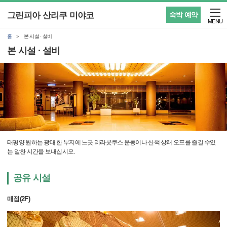
그린피아 산리쿠 미야코
숙박 예약
MENU
홈
본 시설 · 설비
본 시설 · 설비
태평양 원하는 광대 한 부지에 느긋 리라쿳쿠스 운동이나 산책 상쾌 오프를 즐길 수있
는 알찬 시간을 보내십시오.
공유 시설
매점(2F)