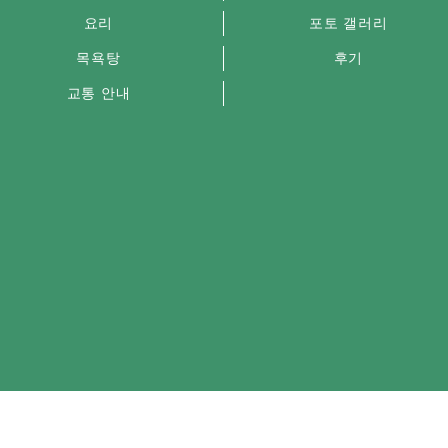
요리
포토 갤러리
목욕탕
후기
교통 안내