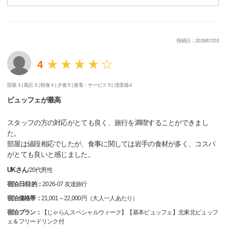
投稿日：2026/07/20
4
部屋 3 |
風呂 3 |
朝食 4 |
夕食 5 |
接客・サービス 5 |
清潔感 4
ビュッフェが最高
スタッフの方の対応がとても良く、旅行を満喫することができまし
た。
部屋は値段相応でしたが、食事に関しては岩手の食材が多く、コスパ
がとても良いと感じました。
UKさん
/
20代
男性
宿泊日/目的：
2026-07 友達旅行
宿泊価格帯：
21,001～22,000円（大人一人あたり）
宿泊プラン：
【じゃらんスペシャルウィーク】【基本ビュッフェ】北東北ビュッフ
ェ＆フリードリンク付