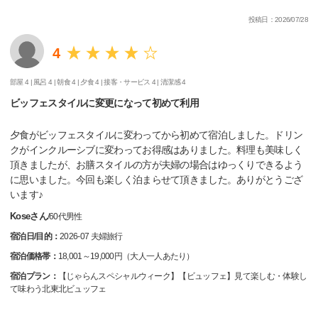
投稿日：2026/07/28
4
部屋 4 |
風呂 4 |
朝食 4 |
夕食 4 |
接客・サービス 4 |
清潔感 4
ビッフェスタイルに変更になって初めて利用
夕食がビッフェスタイルに変わってから初めて宿泊しました。ドリン
クがインクルーシブに変わってお得感はありました。料理も美味しく
頂きましたが、お膳スタイルの方が夫婦の場合はゆっくりできるよう
に思いました。今回も楽しく泊まらせて頂きました。ありがとうござ
います♪
Koseさん
/
60代
男性
宿泊日/目的：
2026-07 夫婦旅行
宿泊価格帯：
18,001～19,000円（大人一人あたり）
宿泊プラン：
【じゃらんスペシャルウィーク】【ビュッフェ】見て楽しむ・体験し
て味わう北東北ビュッフェ