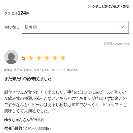
クチコミ評点の見方・説明
124
クチコミ
件
並び替え
投稿日：2026/08/06
5
部屋 4 |
風呂 5 |
朝食 5 |
夕食 5 |
接客・サービス 5 |
清潔感 5
また来たい宿が増えました
殻付きウニが食べたくて来ました、事前の口コミに生ビールが無いと
か飲み物の種類が減ったなどとあったのであまり期待はせずに来たの
ですがなんと生ビールはあるし種類も豊富でびっくり、ビュッフェも
美味しくて大満足でした。
ゆうちゃんさん
/
70代
男性
宿泊日/目的：
2026-06 夫婦旅行