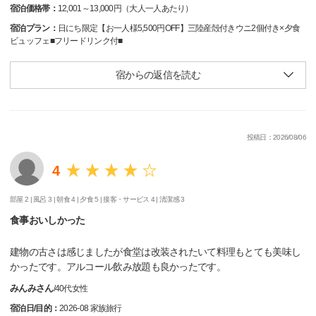
宿泊価格帯：
12,001～13,000円（大人一人あたり）
宿泊プラン：
日にち限定【お一人様5,500円OFF】三陸産殻付きウニ2個付き×夕食
ビュッフェ■フリードリンク付■
宿からの返信を読む
投稿日：2026/08/06
4
部屋 2 |
風呂 3 |
朝食 4 |
夕食 5 |
接客・サービス 4 |
清潔感 3
食事おいしかった
建物の古さは感じましたが食堂は改装されたいて料理もとても美味し
かったです。アルコール飲み放題も良かったです。
みんみさん
/
40代
女性
宿泊日/目的：
2026-08 家族旅行