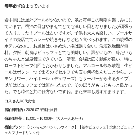
毎年必ず泊まっています
岩手県には屋外プールが少ないので、娘と毎年この時期を楽しみにし
ています。宿泊の日はやませでとても涼しい日となりましたが頑張っ
て入りました！プールは古いですが、子供も大人も楽しい。プールサ
イドの売店ででカレーや焼きそばなど色々食べられます。この規模の
ホテルなのに、お風呂は小さめ洗い場は譲り合い。洗濯乾燥機が無
料。夕飯、朝食はビュッフェとても美味しい。温かいもの、冷たいも
のちゃんと温度管理できている、清潔。会場は広く動線が良い。特に
ローストビーフ何回もおかわりしました。アルコール飲み放題、生ビ
ールはボタン一つで出るのでセルフでも安心何杯飲んだことやら。レ
モンサワー、ハイボール（デュワーズ）もサーバーから出るタイプ。
以前はビュッフェでは無かったので、そのほうがもっともっと良かっ
た。でも時代と共に仕方ないですね。また来年も必ず泊まります。
コスさん
/
40代
女性
宿泊日/目的：
2026-07 子連れ旅行
宿泊価格帯：
15,001～16,000円（大人一人あたり）
宿泊プラン：
【じゃらんスペシャルウィーク】【基本ビュッフェ】北東北ビュッフ
ェ＆フリードリンク付