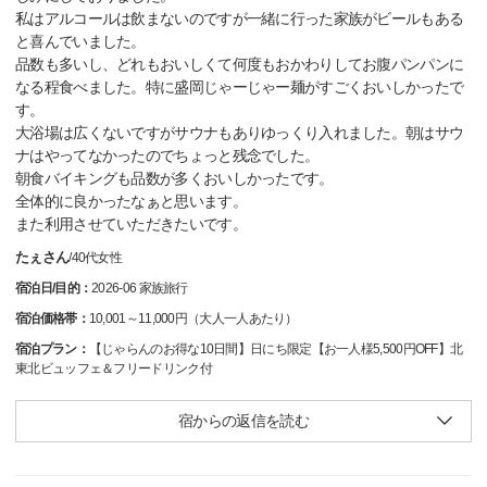
私はアルコールは飲まないのですが一緒に行った家族がビールもある
と喜んでいました。
品数も多いし、どれもおいしくて何度もおかわりしてお腹パンパンに
なる程食べました。特に盛岡じゃーじゃー麺がすごくおいしかったで
す。
大浴場は広くないですがサウナもありゆっくり入れました。朝はサウ
ナはやってなかったのでちょっと残念でした。
朝食バイキングも品数が多くおいしかったです。
全体的に良かったなぁと思います。
また利用させていただきたいです。
たぇさん
/
40代
女性
宿泊日/目的：
2026-06 家族旅行
宿泊価格帯：
10,001～11,000円（大人一人あたり）
宿泊プラン：
【じゃらんのお得な10日間】日にち限定【お一人様5,500円OFF】北
東北ビュッフェ＆フリードリンク付
宿からの返信を読む