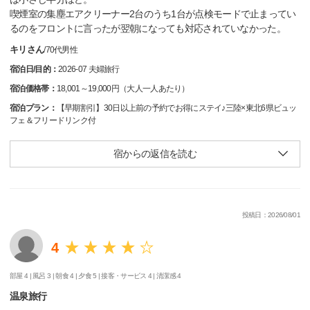
喫煙室の集塵エアクリーナー2台のうち1台が点検モードで止まってい
るのをフロントに言ったが翌朝になっても対応されていなかった。
キリさん
/
70代
男性
宿泊日/目的：
2026-07 夫婦旅行
宿泊価格帯：
18,001～19,000円（大人一人あたり）
宿泊プラン：
【早期割引】30日以上前の予約でお得にステイ♪三陸×東北6県ビュッ
フェ＆フリードリンク付
宿からの返信を読む
投稿日：2026/08/01
4
部屋 4 |
風呂 3 |
朝食 4 |
夕食 5 |
接客・サービス 4 |
清潔感 4
温泉旅行