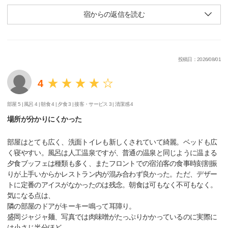
宿からの返信を読む
投稿日：2026/08/01
4
部屋 5 |
風呂 4 |
朝食 4 |
夕食 3 |
接客・サービス 3 |
清潔感 4
場所が分かりにくかった
部屋はとても広く、洗面トイレも新しくされていて綺麗。ベッドも広
く寝やすい。風呂は人工温泉ですが、普通の温泉と同じように温まる
夕食ブッフェは種類も多く、またフロントでの宿泊客の食事時刻割振
りが上手いからかレストラン内が混み合わず良かった。ただ、デザー
トに定番のアイスがなかったのは残念。朝食は可もなく不可もなく。
気になる点は、
隣の部屋のドアがキーキー鳴って耳障り。
盛岡ジャジャ麺、写真では肉味噌がたっぷりかかっているのに実際に
は小さじ半分ほど。