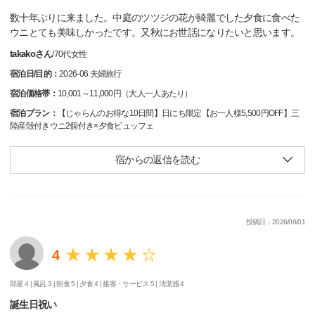
数十年ぶりに来ました。中庭のツツジの花が綺麗でした夕食に食べた
ウニとても美味しかったです。又秋にお世話になりたいと思います。
takakoさん
/
70代
女性
宿泊日/目的：
2026-06 夫婦旅行
宿泊価格帯：
10,001～11,000円（大人一人あたり）
宿泊プラン：
【じゃらんのお得な10日間】日にち限定【お一人様5,500円OFF】三
陸産殻付きウニ2個付き×夕食ビュッフェ
宿からの返信を読む
投稿日：2026/08/01
4
部屋 4 |
風呂 3 |
朝食 5 |
夕食 4 |
接客・サービス 5 |
清潔感 4
誕生日祝い