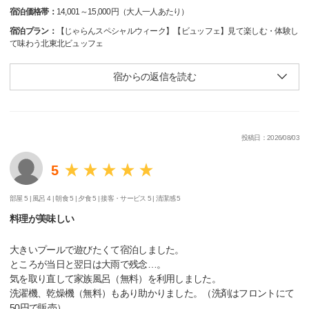
宿泊価格帯：
14,001～15,000円（大人一人あたり）
宿泊プラン：
【じゃらんスペシャルウィーク】【ビュッフェ】見て楽しむ・体験し
て味わう北東北ビュッフェ
宿からの返信を読む
投稿日：2026/08/03
5
部屋 5 |
風呂 4 |
朝食 5 |
夕食 5 |
接客・サービス 5 |
清潔感 5
料理が美味しい
大きいプールで遊びたくて宿泊しました。
ところが当日と翌日は大雨で残念…。
気を取り直して家族風呂（無料）を利用しました。
洗濯機、乾燥機（無料）もあり助かりました。（洗剤はフロントにて
50円で販売）