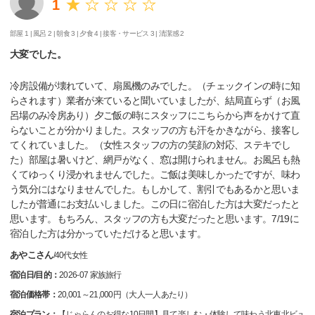
1
部屋 1 |
風呂 2 |
朝食 3 |
夕食 4 |
接客・サービス 3 |
清潔感 2
大変でした。
冷房設備が壊れていて、扇風機のみでした。（チェックインの時に知
らされます）業者が来ていると聞いていましたが、結局直らず（お風
呂場のみ冷房あり）夕ご飯の時にスタッフにこちらから声をかけて直
らないことが分かりました。スタッフの方も汗をかきながら、接客し
てくれていました。（女性スタッフの方の笑顔の対応、ステキでし
た）部屋は暑いけど、網戸がなく、窓は開けられません。お風呂も熱
くてゆっくり浸かれませんでした。ご飯は美味しかったですが、味わ
う気分にはなりませんでした。もしかして、割引でもあるかと思いま
したが普通にお支払いしました。この日に宿泊した方は大変だったと
思います。もちろん、スタッフの方も大変だったと思います。7/19に
宿泊した方は分かっていただけると思います。
あやこさん
/
40代
女性
宿泊日/目的：
2026-07 家族旅行
宿泊価格帯：
20,001～21,000円（大人一人あたり）
宿泊プラン：
【じゃらんのお得な10日間】見て楽しむ・体験して味わう北東北ビュ