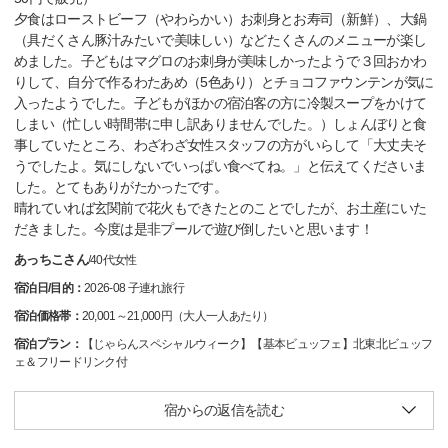
夕食はローストビーフ（やわらかい）お刺身とお寿司（新鮮）、大鍋
（具だくさん豚汁みたいで美味しい）などたくさんのメニューが楽し
めました。子どもはマグロのお刺身が美味しかったようで３回おかわ
りして、自分で作るわたあめ（5色あり）とチョコファウンテンが気に
入ったようでした。子どもがほかの宿泊客の方に冷製スープをかけて
しまい（忙しい時間帯に申し訳ありませんでした。）しょんぼりと食
事していたところ、わざわざ女性スタッフの方がいらして「大丈夫そ
うでしたよ。気にしないでいっぱい食べてね。」と伝えてくださいま
した。とてもありがたかったです。
晴れていれば玄関前で花火もできたとのことでしたが、お土産にいた
だきました。今度は是非プールで遊び倒したいと思います！
あっちこさん
/
40代
女性
宿泊日/目的：
2026-08 子連れ旅行
宿泊価格帯：
20,001～21,000円（大人一人あたり）
宿泊プラン：
【じゃらんスペシャルウィーク】【基本ビュッフェ】北東北ビュッフ
ェ＆フリードリンク付
宿からの返信を読む