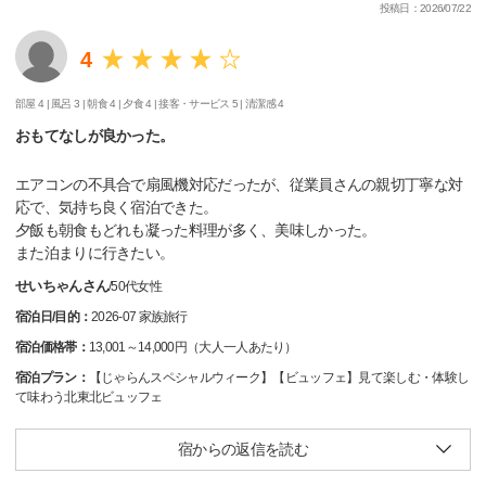
投稿日：2026/07/22
4
部屋 4 |
風呂 3 |
朝食 4 |
夕食 4 |
接客・サービス 5 |
清潔感 4
おもてなしが良かった。
エアコンの不具合で扇風機対応だったが、従業員さんの親切丁寧な対
応で、気持ち良く宿泊できた。
夕飯も朝食もどれも凝った料理が多く、美味しかった。
また泊まりに行きたい。
せいちゃんさん
/
50代
女性
宿泊日/目的：
2026-07 家族旅行
宿泊価格帯：
13,001～14,000円（大人一人あたり）
宿泊プラン：
【じゃらんスペシャルウィーク】【ビュッフェ】見て楽しむ・体験し
て味わう北東北ビュッフェ
宿からの返信を読む