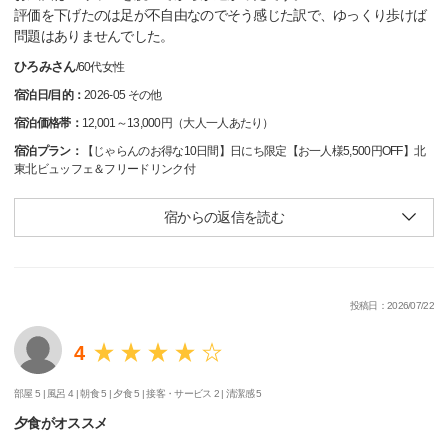
評価を下げたのは足が不自由なのでそう感じた訳で、ゆっくり歩けば
問題はありませんでした。
ひろみさん
/
60代
女性
宿泊日/目的：
2026-05 その他
宿泊価格帯：
12,001～13,000円（大人一人あたり）
宿泊プラン：
【じゃらんのお得な10日間】日にち限定【お一人様5,500円OFF】北
東北ビュッフェ＆フリードリンク付
宿からの返信を読む
投稿日：2026/07/22
4
部屋 5 |
風呂 4 |
朝食 5 |
夕食 5 |
接客・サービス 2 |
清潔感 5
夕食がオススメ