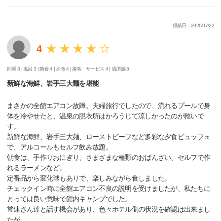
投稿日：2026/07/22
4
部屋 3 |
風呂 3 |
朝食 4 |
夕食 4 |
接客・サービス 4 |
清潔感 3
新鮮な海鮮、岩手三大麺を堪能
まさかの全館エアコン故障。夫婦旅行でしたので、流れるプールで身
体を冷やせたと、温泉の脱衣所はかろうじて涼しかったのが救いで
す。
新鮮な海鮮、岩手三大麺、ローストビーフなど多彩な夕食ビュッフェ
で、アルコールもセルフ飲み放題。
朝食は、手作りおにぎり、さまざまな種類のおばんざい、セルフで作
れるラーメンなど。
定番品から変化球もありで、楽しみながら食しました。
チェックイン時に全館エアコン不良の説明を受けましたが、私たちに
とっては良い意味で館内キャンプでした。
常連さん達と話す機会があり、色々ホテル側の状況を確認は出来まし
たが。