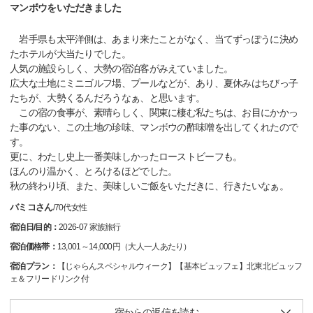
マンボウをいただきました
岩手県も太平洋側は、あまり来たことがなく、当てずっぽうに決め
たホテルが大当たりでした。
人気の施設らしく、大勢の宿泊客がみえていました。
広大な土地にミニゴルフ場、プールなどが、あり、夏休みはちびっ子
たちが、大勢くるんだろうなぁ、と思います。
この宿の食事が、素晴らしく、関東に棲む私たちは、お目にかかっ
た事のない、この土地の珍味、マンボウの酢味噌を出してくれたので
す。
更に、わたし史上一番美味しかったローストビーフも。
ほんのり温かく、とろけるほどでした。
秋の終わり頃、また、美味しいご飯をいただきに、行きたいなぁ。
バミコさん
/
70代
女性
宿泊日/目的：
2026-07 家族旅行
宿泊価格帯：
13,001～14,000円（大人一人あたり）
宿泊プラン：
【じゃらんスペシャルウィーク】【基本ビュッフェ】北東北ビュッフ
ェ＆フリードリンク付
宿からの返信を読む