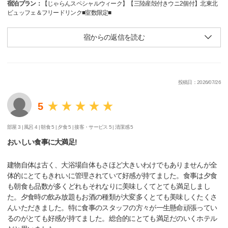
宿泊プラン：
【じゃらんスペシャルウィーク】【三陸産殻付きウニ2個付】北東北
ビュッフェ＆フリードリンク■室数限定■
宿からの返信を読む
投稿日：2026/07/26
5
部屋 3 |
風呂 4 |
朝食 5 |
夕食 5 |
接客・サービス 5 |
清潔感 5
おいしい食事に大満足!
建物自体は古く、大浴場自体もさほど大きいわけでもありませんが全
体的にとてもきれいに管理されていて好感が持てました。食事は夕食
も朝食も品数が多くどれもそれなりに美味しくてとても満足しまし
た。夕食時の飲み放題もお酒の種類が大変多くとても美味しくたくさ
んいただきました。特に食事のスタッフの方々が一生懸命頑張ってい
るのがとても好感が持てました。総合的にとても満足だのいくホテル