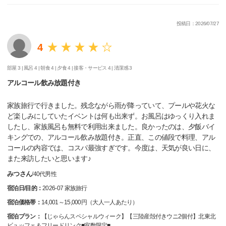
投稿日：2026/07/27
4
部屋 3 |
風呂 4 |
朝食 4 |
夕食 4 |
接客・サービス 4 |
清潔感 3
アルコール飲み放題付き
家族旅行で行きました。残念ながら雨が降っていて、プールや花火な
ど楽しみにしていたイベントは何も出来ず。お風呂はゆっくり入れま
したし、家族風呂も無料で利用出来ました。良かったのは、夕飯バイ
キングでの、アルコール飲み放題付き。正直、この値段で料理、アル
コールの内容では、コスパ最強すぎです。今度は、天気が良い日に、
また来訪したいと思います♪
みつさん
/
40代
男性
宿泊日/目的：
2026-07 家族旅行
宿泊価格帯：
14,001～15,000円（大人一人あたり）
宿泊プラン：
【じゃらんスペシャルウィーク】【三陸産殻付きウニ2個付】北東北
ビュッフェ＆フリードリンク■室数限定■