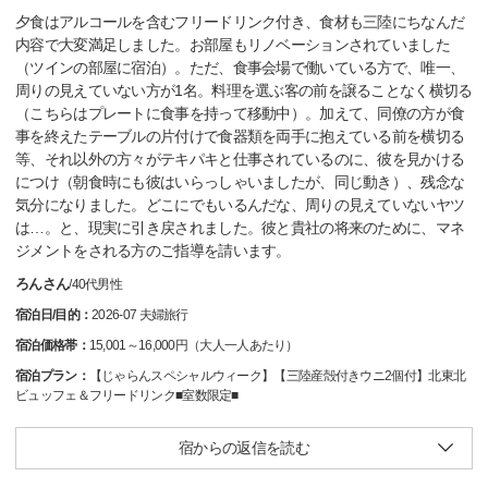
夕食はアルコールを含むフリードリンク付き、食材も三陸にちなんだ
内容で大変満足しました。お部屋もリノベーションされていました
（ツインの部屋に宿泊）。ただ、食事会場で働いている方で、唯一、
周りの見えていない方が1名。料理を選ぶ客の前を譲ることなく横切る
（こちらはプレートに食事を持って移動中）。加えて、同僚の方が食
事を終えたテーブルの片付けで食器類を両手に抱えている前を横切る
等、それ以外の方々がテキパキと仕事されているのに、彼を見かける
につけ（朝食時にも彼はいらっしゃいましたが、同じ動き）、残念な
気分になりました。どこにでもいるんだな、周りの見えていないヤツ
は…。と、現実に引き戻されました。彼と貴社の将来のために、マネ
ジメントをされる方のご指導を請います。
ろんさん
/
40代
男性
宿泊日/目的：
2026-07 夫婦旅行
宿泊価格帯：
15,001～16,000円（大人一人あたり）
宿泊プラン：
【じゃらんスペシャルウィーク】【三陸産殻付きウニ2個付】北東北
ビュッフェ＆フリードリンク■室数限定■
宿からの返信を読む