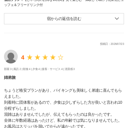
ッフェ＆フリードリンク付
宿からの返信を読む
投稿日：2026/07/23
4
部屋 3 |
風呂 2 |
朝食 4 |
夕食 4 |
接客・サービス 4 |
清潔感 3
姉弟旅
ちょうど格安プランがあり、バイキングも美味しく弟達に喜んでもら
えました。
到着時に団体客があるので、夕食は少しずらした方が良いと言われ10
分程ずらしました。
混雑はありませんでしたが、伝えてもらったのは良かったです。
全体に年数経過はあったけど、私の年齢では気になりませんでした。
お風呂はスリッパを脱いでからが遠かったです。