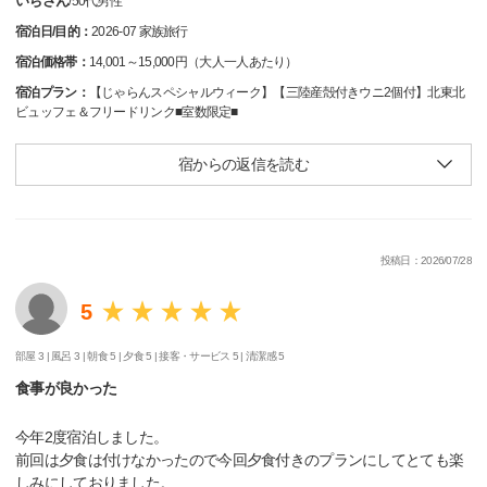
いちさん
/
50代
男性
宿泊日/目的：
2026-07 家族旅行
宿泊価格帯：
14,001～15,000円（大人一人あたり）
宿泊プラン：
【じゃらんスペシャルウィーク】【三陸産殻付きウニ2個付】北東北
ビュッフェ＆フリードリンク■室数限定■
宿からの返信を読む
投稿日：2026/07/28
5
部屋 3 |
風呂 3 |
朝食 5 |
夕食 5 |
接客・サービス 5 |
清潔感 5
食事が良かった
今年2度宿泊しました。
前回は夕食は付けなかったので今回夕食付きのプランにしてとても楽
しみにしておりました。