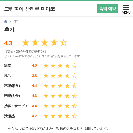
그린피아 산리쿠 미야코
숙박 예약
MENU
홈
후기
후기
4.3
（[普通＝3.0]が評価時の基準です)
じゃらんnetに投稿されたクチコミ総合評点を表示しています。
部屋
4.0
風呂
3.8
料理(朝食)
4.4
料理(夕食)
4.6
接客・サービス
4.4
清潔感
4.2
じゃらんnetにて予約/宿泊されたお客様のクチコミを掲載しています。