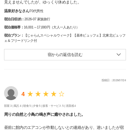
見えませんでしたが、ゆっくり休めました。
温泉好きなさん
/
70代
男性
宿泊日/目的：
2026-07 家族旅行
宿泊価格帯：
16,001～17,000円（大人一人あたり）
宿泊プラン：
【じゃらんスペシャルウィーク】【基本ビュッフェ】北東北ビュッフ
ェ＆フリードリンク付
宿からの返信を読む
投稿日：2026/07/24
4
部屋 3 |
風呂 4 |
朝食 5 |
夕食 5 |
接客・サービス 5 |
清潔感 4
周りの自然と小鳥の鳴き声に癒やされました。
昼前に館内のエアコンが作動しないとの連絡があり、迷いましたが宿