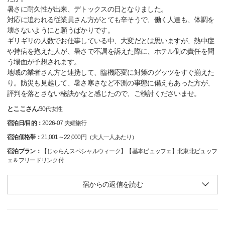
暑さに耐久性が出来、デトックスの日となりました。
対応に追われる従業員さん方がとても辛そうで、働く人達も、体調を
壊さないようにと願うばかりです。
ギリギリの人数でお仕事している中、大変だとは思いますが、熱中症
や持病を抱えた人が、暑さで不調を訴えた際に、ホテル側の責任を問
う場面が予想されます。
地域の業者さん方と連携して、臨機応変に対策のグッツをすぐ揃えた
り。防災も見越して、暑さ寒さなど不測の事態に備えもあった方が、
評判を落とさない秘訣かなと感じたので、ご検討くださいませ。
とここさん
/
30代
女性
宿泊日/目的：
2026-07 夫婦旅行
宿泊価格帯：
21,001～22,000円（大人一人あたり）
宿泊プラン：
【じゃらんスペシャルウィーク】【基本ビュッフェ】北東北ビュッフ
ェ＆フリードリンク付
宿からの返信を読む