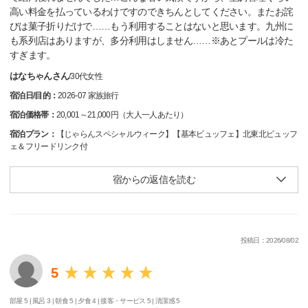
高い料金を払っているわけですのできちんとしてください。またお詫
びは菓子折りだけで……もう利用することはないと思います。九州に
も系列店はありますが、多分利用はしません……※あとプールは冷た
すぎます。
はなちゃんさん
/
30代
女性
宿泊日/目的：
2026-07 家族旅行
宿泊価格帯：
20,001～21,000円（大人一人あたり）
宿泊プラン：
【じゃらんスペシャルウィーク】【基本ビュッフェ】北東北ビュッフ
ェ＆フリードリンク付
宿からの返信を読む
投稿日：2026/08/02
5
部屋 5 |
風呂 3 |
朝食 5 |
夕食 4 |
接客・サービス 5 |
清潔感 5