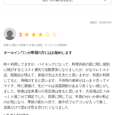
投稿日：2026/07/28
3
部屋 2 |
風呂 3 |
朝食 3 |
夕食 3 |
接客・サービス 3 |
清潔感 3
オールインワンが希望の方にはお勧めします
時々利用してますが、バイキングになって、料理内容の質に関し個別
に検討するとコスト優先で品数豊富になりましたが、かなりレトルト
品、既製品が増えて、新規の方は大丈夫だと思いますが、何度か利用
してると、再検討すると思います。子供用の食材がはっきり言ってイ
マイチ、特に唐揚げ。生ビールは温度調節があまり良くない感じがし
ました。朝食は従来通りの安定感は有ると思います。大浴場は広々ゆ
っくり過ごせて満足でした。部屋に関しては、年期のせいか床が軋む
のが気になり、季節の変わり目で、集中式でエアコンが入って無く、
送風だけで思わず窓を空けたくなりました