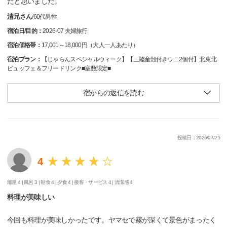
だと思いました。
清兄さん
/
60代
男性
宿泊日/目的：
2026-07 夫婦旅行
宿泊価格帯：
17,001～18,000円（大人一人あたり）
宿泊プラン：
【じゃらんスペシャルウィーク】【三陸産殻付きウニ2個付】北東北
ビュッフェ＆フリードリンク■室数限定■
宿からの返信を読む
投稿日：2026/07/25
4
部屋 4 |
風呂 3 |
朝食 4 |
夕食 4 |
接客・サービス 4 |
清潔感 4
料理が美味しい
今回も料理が美味しかったです。ヤマセで霧が深くて景色がまったく