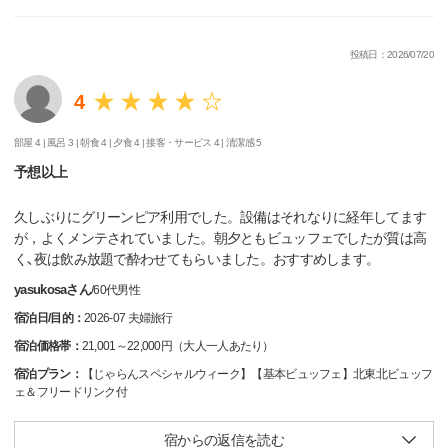
投稿日：2026/07/20
4
部屋 4 |
風呂 3 |
朝食 4 |
夕食 4 |
接客・サービス 4 |
清潔感 5
予想以上
久しぶりにグリーンピア利用でした。設備はそれなりに経年してます
が，よくメンテされていました。朝夕ともビュッフェでしたが質は高
く､夜は飲み放題で酔わせてもらいました。おすすめします。
yasukosaさん
/
60代
男性
宿泊日/目的：
2026-07 夫婦旅行
宿泊価格帯：
21,001～22,000円（大人一人あたり）
宿泊プラン：
【じゃらんスペシャルウィーク】【基本ビュッフェ】北東北ビュッフ
ェ＆フリードリンク付
宿からの返信を読む