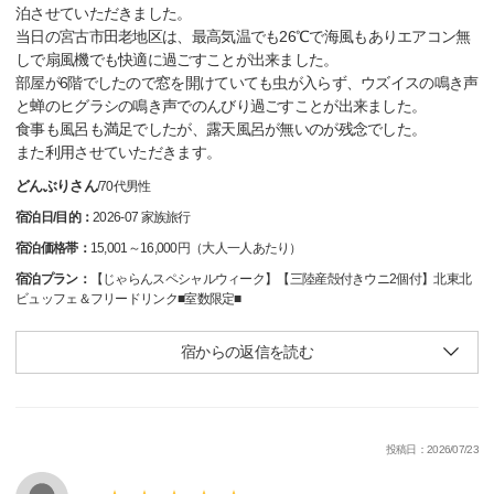
泊させていただきました。
当日の宮古市田老地区は、最高気温でも26℃で海風もありエアコン無
しで扇風機でも快適に過ごすことが出来ました。
部屋が6階でしたので窓を開けていても虫が入らず、ウズイスの鳴き声
と蝉のヒグラシの鳴き声でのんびり過ごすことが出来ました。
食事も風呂も満足でしたが、露天風呂が無いのが残念でした。
また利用させていただきます。
どんぶりさん
/
70代
男性
宿泊日/目的：
2026-07 家族旅行
宿泊価格帯：
15,001～16,000円（大人一人あたり）
宿泊プラン：
【じゃらんスペシャルウィーク】【三陸産殻付きウニ2個付】北東北
ビュッフェ＆フリードリンク■室数限定■
宿からの返信を読む
投稿日：2026/07/23