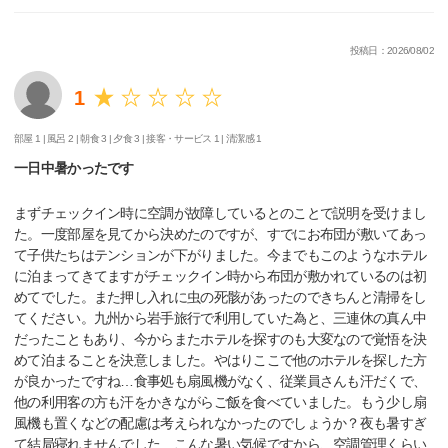
投稿日：2026/08/02
1
部屋 1 |
風呂 2 |
朝食 3 |
夕食 3 |
接客・サービス 1 |
清潔感 1
一日中暑かったです
まずチェックイン時に空調が故障しているとのことで説明を受けまし
た。一度部屋を見てから決めたのですが、すでにお布団が敷いてあっ
て子供たちはテンションが下がりました。今までもこのようなホテル
に泊まってきてますがチェックイン時から布団が敷かれているのは初
めてでした。また押し入れに虫の死骸があったのできちんと清掃をし
てください。九州から岩手旅行で利用していた為と、三連休の真ん中
だったこともあり、今からまたホテルを探すのも大変なので覚悟を決
めて泊まることを決意しました。やはりここで他のホテルを探した方
が良かったですね…食事処も扇風機がなく、従業員さんも汗だくで、
他の利用客の方も汗をかきながらご飯を食べていました。もう少し扇
風機も置くなどの配慮は考えられなかったのでしょうか？夜も暑すぎ
て結局寝れませんでした…こんな暑い気候ですから、空調管理くらい