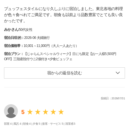
ブュッフェスタイルになり久しぶりに宿泊しました。東北各地の料理
が色々食べれてご満足です。朝食も以前より品数豊富でとても良い良
かったです。
みかさん
/
50代
女性
宿泊日/目的：
2026-06 夫婦旅行
宿泊価格帯：
10,001～11,000円（大人一人あたり）
宿泊プラン：
【じゃらんスペシャルウィーク】日にち限定【お一人様5,500円
OFF】三陸産殻付ウニ2個付き×夕食ビュッフェ
宿からの返信を読む
投稿日：2026/07/31
5
部屋 4 |
風呂 4 |
朝食 4 |
夕食 5 |
接客・サービス 5 |
清潔感 5