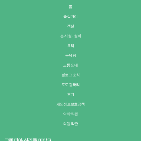
홈
즐길거리
객실
본 시설 · 설비
요리
목욕탕
교통 안내
블로그 소식
포토 갤러리
후기
개인정보보호정책
숙박 약관
회원 약관
그린피아 산리쿠 미야코