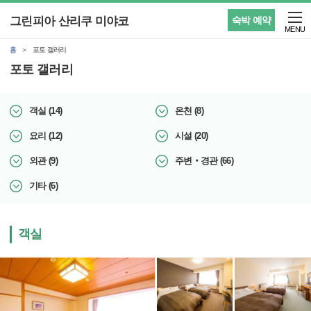
그린피아 산리쿠 미야코
숙박 예약
MENU
홈
포토 갤러리
포토 갤러리
객실 (14)
온천 (8)
요리 (12)
시설 (20)
외관 (9)
주변‧경관 (66)
기타 (6)
객실