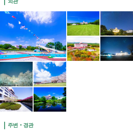
외관
주변‧경관