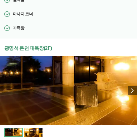
마사지 코너
가족탕
광명석 온천 대욕장(2F)