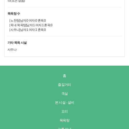
수(조건 없음)
목욕탕 수
［노천탕]남자:0 여자:0 혼욕:0
［옥내 목욕탕]남자:1 여자:1 혼욕:0
［사우나]남자:1 여자:1 혼욕:0
기타 목욕 시설
사우나
홈
즐길거리
객실
본 시설 · 설비
요리
목욕탕