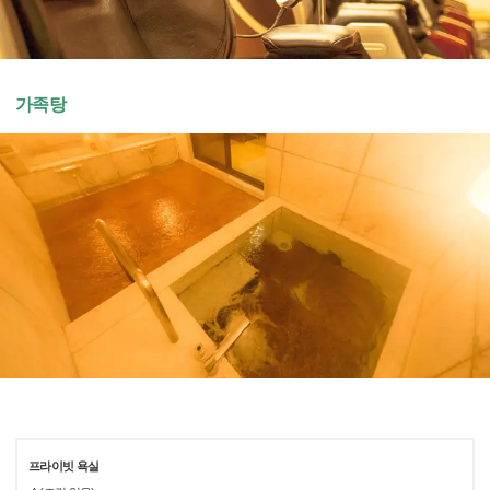
가족탕
프라이빗 욕실