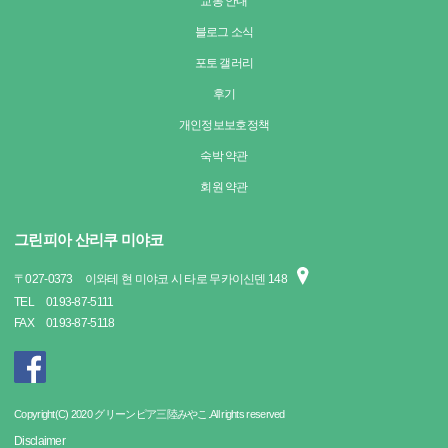
교통 안내
블로그 소식
포토 갤러리
후기
개인정보보호정책
숙박 약관
회원 약관
그린피아 산리쿠 미야코
〒
027-0373
이와테 현 미야코 시 타로 무카이신덴 148
TEL
0193-87-5111
FAX
0193-87-5118
Copyright(C) 2020 グリーンピア三陸みやこ.All rights reserved
Disclaimer