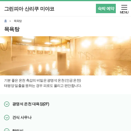
그린피아 산리쿠 미야코
숙박 예약
MENU
홈
목욕탕
목욕탕
기분 좋은 온천 촉감의 비밀은 광명석 온천 (인공 온천)
태평양 일출을 원하는 경우 피로도 풀리고 편안합니다.
광명석 온천 대욕장(2F)
건식 사우나
탈의실