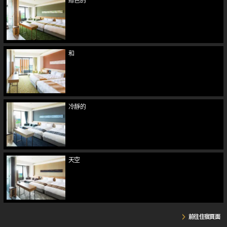
綠色的
和
冷靜的
天空
前往住宿頁面