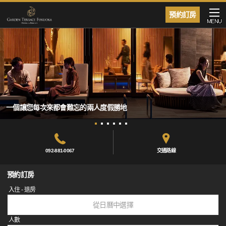
預約訂房
MENU
一個讓您每次來都會難忘的兩人度假勝地
092-881-0067
交通路線
預約訂房
入住 - 退房
從日曆中選擇
人數