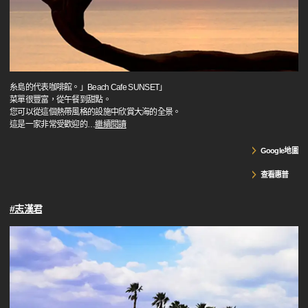
糸島的代表咖啡館。」Beach Cafe SUNSET」
菜單很豐富，從午餐到甜點。
您可以從這個熱帶風格的設施中欣賞大海的全景。
這是一家非常受歡迎的
…
繼續閱讀
Google地圖
查看惠普
#志漢君