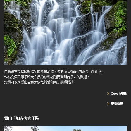
白絲瀑布是福岡縣指定的風景名勝，位於海拔900m的羽金山半山腰。
作為充滿負離子和大自然的放鬆場所而受到許多人的歡迎。
您還可以享受山目鱒魚釣魚體驗和著
…
繼續閱讀
Google地圖
查看惠普
雷山千如寺大悲王院