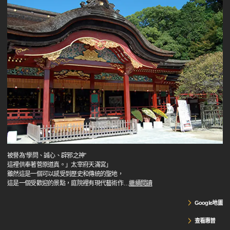
被譽為“學問、誠心、辟邪之神”
這裡供奉著菅原道真。」太宰府天滿宮」
雖然這是一個可以感受到歷史和傳統的聖地，
這是一個受歡迎的景點，庭院裡有現代藝術作
…
繼續閱讀
Google地圖
查看惠普