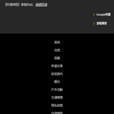
【所需時間】車程約80
…
繼續閱讀
Google地圖
查看惠普
首頁
住宿
餐廳
伊盧米奧
該設施內
觀光
戶外活動
交通導覽
隱私政策
住宿條款