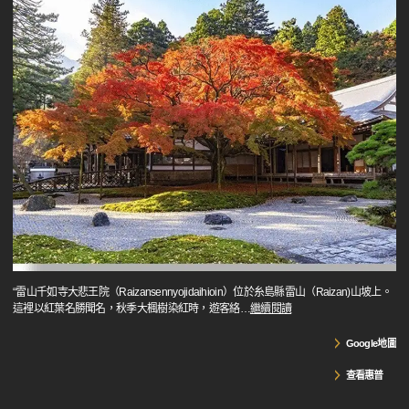
“雷山千如寺大悲王院（Raizansennyojidaihioin）位於糸島縣雷山（Raizan)山坡上。
這裡以紅葉名勝聞名，秋季大楓樹染紅時，遊客絡
…
繼續閱讀
Google地圖
查看惠普