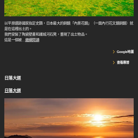
以平原遺跡國家指定史蹟，日本最大的銅鏡「內景花鏡」（一面內行花文鏡銅鏡）就
是在這裡出土的。
我們安裝了陶瓷壁畫和護城河石凳，重現了出土物品。
這是一個被
…
繼續閱讀
Google地圖
查看惠普
日落大道
日落大道