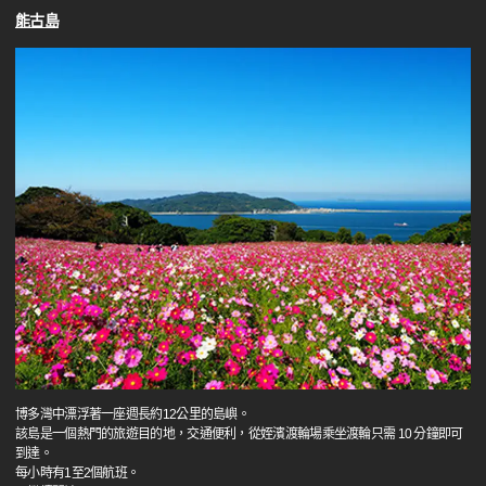
能古島
博多灣中漂浮著一座週長約12公里的島嶼。
該島是一個熱門的旅遊目的地，交通便利，從姪濱渡輪場乘坐渡輪只需 10 分鐘即可
到達。
每小時有1至2個航班。