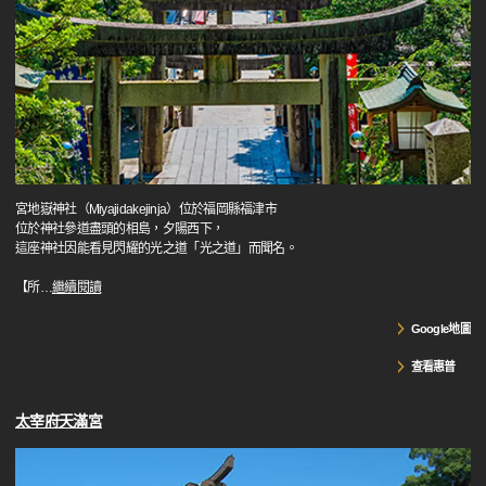
宮地嶽神社（Miyajidakejinja）位於福岡縣福津市
位於神社參道盡頭的相島，夕陽西下，
這座神社因能看見閃耀的光之道「光之道」而聞名。
【所
…
繼續閱讀
Google地圖
查看惠普
太宰府天滿宮