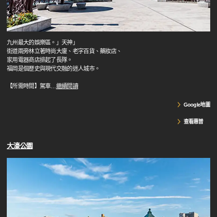
九州最大的娛樂區。」天神」
街道兩旁林立著時尚大廈、老字百貨、藥妝店、
家用電器商店排起了長隊。
福岡是個歷史與現代交融的迷人城市。
【所需時間】駕車
…
繼續閱讀
Google地圖
查看惠普
大濠公園