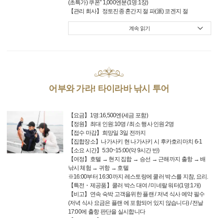
(초특가) 쿠폰” 1,000엔분(1명:1장)
【관리 회사】정토진종 혼간지 절 파(派) 코겐지 절
계속 읽기
어부와 가라! 타이라바 낚시 투어
【요금】1명:16,500엔(세금 포함)
【정원】최대 인원:10명 / 최소 행사 인원:2명
【접수 마감】희망일 3일 전까지
【집합장소】나가사키 현 나가사키 시 후카호리마치 6-1
【소요 시간】5:30~15:00(약 9시간 반)
【여정】호텔 → 현지 집합 → 승선 → 근해까지 출항 → 배
낚시 체험 → 귀항 → 호텔
※16:00부터 16:30까지 레스토랑에 쿨러 박스를 지참, 요리.
【특전・제공품】쿨러 박스 대여 / 미네랄 워터(1명:1개)
【비고】연속 숙박 고객을위한 플랜 / 저녁 식사 예약 필수
(저녁 식사 요금은 플랜 에 포함되어 있지 않습니다) / 전날
17:00에 출항 판단을 실시합니다