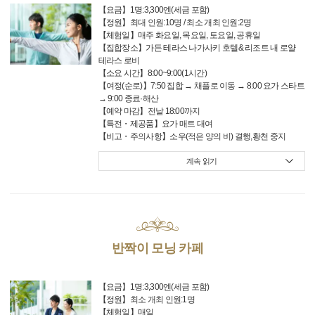
【요금】1명:3,300엔(세금 포함)
【정원】최대 인원:10명 / 최소 개최 인원:2명
【체험일】매주 화요일, 목요일, 토요일, 공휴일
【집합장소】가든 테라스 나가사키 호텔& 리조트 내 로얄
테라스 로비
【소요 시간】8:00~9:00(1시간)
【여정(순로)】7:50 집합 → 채플로 이동 → 8:00 요가 스타트
→ 9:00 종료·해산
【예약 마감】전날 18:00까지
【특전・제공품】요가 매트 대여
【비고・주의사항】소우(적은 양의 비) 결행,황천 중지
계속 읽기
반짝이 모닝 카페
【요금】1명:3,300엔(세금 포함)
【정원】최소 개최 인원:1명
【체험일】매일