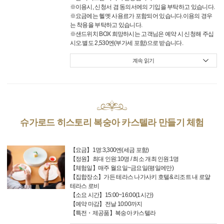
※이용시, 신청서 겸 동의서에의 기입을 부탁하고 있습니다.
※요금에는 헬멧 사용료가 포함되어 있습니다.이용의 경우
는 착용을 부탁하고 있습니다.
※샌드위치 BOX 희망하시는 고객님은 예약 시 신청해 주십
시오.별도 2,530엔(부가세 포함)으로 받습니다.
계속 읽기
슈가로드 히스토리 복숭아 카스텔라 만들기 체험
【요금】1명:3,300엔(세금 포함)
【정원】최대 인원:10명 / 최소 개최 인원:1명
【체험일】매주 월요일~금요일(평일에만)
【집합장소】가든 테라스 나가사키 호텔& 리조트 내 로얄
테라스 로비
【소요 시간】15:00~16:00(1시간)
【예약 마감】전날 10:00까지
【특전・제공품】복숭아 카스텔라