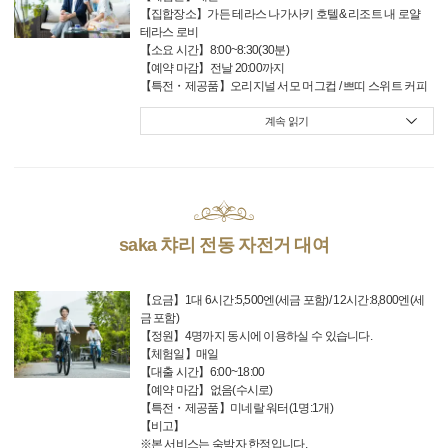
【집합장소】가든 테라스 나가사키 호텔& 리조트 내 로얄
테라스 로비
【소요 시간】8:00~8:30(30분)
【예약 마감】전날 20:00까지
【특전・제공품】오리지널 서모 머그컵 / 쁘띠 스위트 커피
계속 읽기
saka 챠리 전동 자전거 대여
【요금】1대 6시간:5,500엔(세금 포함)/ 12시간:8,800엔(세
금 포함)
【정원】4명까지 동시에 이용하실 수 있습니다.
【체험일】매일
【대출 시간】6:00~18:00
【예약 마감】없음(수시로)
【특전・제공품】미네랄 워터(1명:1개)
【비고】
※본 서비스는 숙박자 한정입니다.