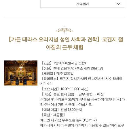
계속 읽기
【가든 테라스 오리지널 성인 사회과 견학】코겐지 절
아침의 근무 체험
【요금】1명:3,300엔(세금 포함)
【정원】최대 인원:10명 / 최소 개최 인원:1명
【체험일】매주 일요일
【집합장소】코겐지 절 나가사키 현 나가사키 시 이라바야
시 1-4-4
【소요 시간】10:00~11:00(1시간)
【여정】순로:현지 집합 → 근무·설법 → 해산
※해산 후 바리토쿠(초특가) 쿠폰 을 사용하여 메가네바시 다
리 주변에서 거리 산책에 나가십시오.
【예약 마감】전날 18:00까지
【특전・제공품】
체크인 시 기념 수주 또는 팔찌(1명:하나)
메가네바시 다리 주변의 가게에서 이용할 수 있는 “바리토쿠