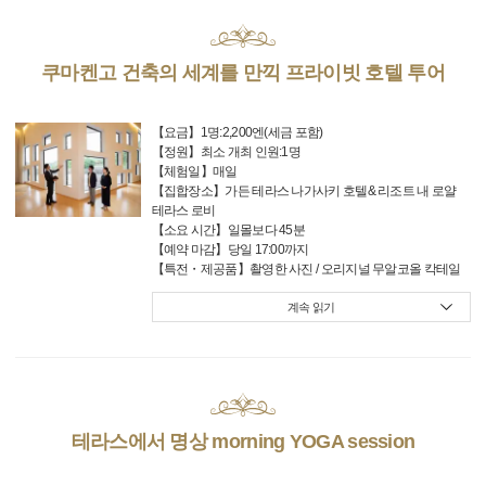
쿠마켄고 건축의 세계를 만끽 프라이빗 호텔 투어
【요금】1명:2,200엔(세금 포함)
【정원】최소 개최 인원:1명
【체험일】매일
【집합장소】가든 테라스 나가사키 호텔& 리조트 내 로얄
테라스 로비
【소요 시간】일몰보다 45분
【예약 마감】당일 17:00까지
【특전・제공품】촬영한 사진 / 오리지널 무알코올 칵테일
계속 읽기
테라스에서 명상 morning YOGA session