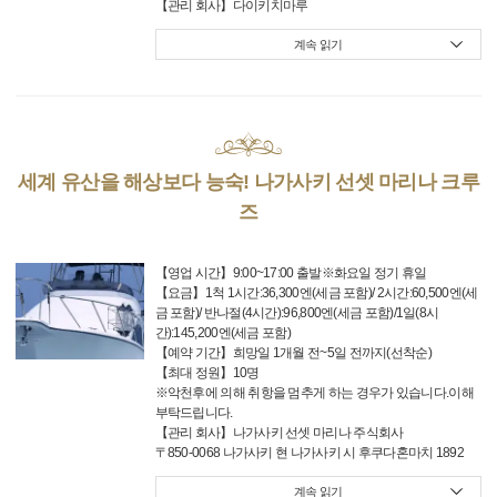
【관리 회사】다이키치마루
계속 읽기
세계 유산을 해상보다 능숙! 나가사키 선셋 마리나 크루
즈
【영업 시간】9:00~17:00 출발※화요일 정기 휴일
【요금】1척 1시간:36,300엔(세금 포함)/ 2시간:60,500엔(세
금 포함)/ 반나절(4시간):96,800엔(세금 포함)/1일(8시
간):145,200엔(세금 포함)
【예약 기간】희망일 1개월 전~5일 전까지(선착순)
【최대 정원】10명
※악천후에 의해 취항을 멈추게 하는 경우가 있습니다.이해
부탁드립니다.
【관리 회사】나가사키 선셋 마리나 주식회사
〒850-0068 나가사키 현 나가사키 시 후쿠다혼마치 1892
계속 읽기