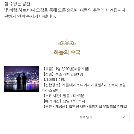
낄 수없는 공간.
빛,바람,하늘,바다.오감을 통해 모든 순간이 여행의 추억에 새겨집니다.
편하게 연락 주시기 바랍니다.
하늘의 수국
【요금】1명:2,200엔(세금 포함)
【정원】최소 개최 인원:1명
【체험일】매일
【집합장소】가든 테라스 나가사키 호텔& 리조트 내 로얄
테라스 로비
【소요 시간】일몰보다 45분
【예약 마감】당일 17:00까지
【특전・제공품】촬영한 사진 / 오리지널 무알코올 칵테일
계속 읽기