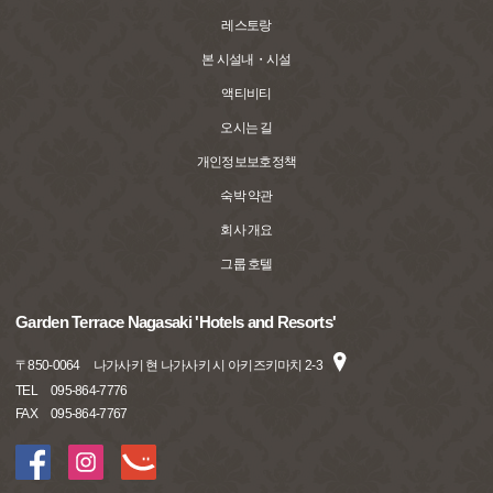
레스토랑
본 시설내・시설
액티비티
오시는 길
개인정보보호정책
숙박 약관
회사 개요
그룹 호텔
Garden Terrace Nagasaki 'Hotels and Resorts'
〒
850-0064
나가사키 현 나가사키 시 아키즈키마치 2-3
TEL
095-864-7776
FAX
095-864-7767