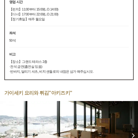
영업 시간
【런치】11:00부터 15:00(L.O.14:00)
【디너】17:00부터 22:00(L.O.21:00)
【정기휴일】매주 월요일
좌석
50석
비고
【장소】그랜드 테라스 2층
·전석 금연(흡연실 있음)
·반바지, 달리기 셔츠, 비치 샌들로의 내점은 삼가 해주십시오.
가이세키 요리와 튀김"아키즈키"