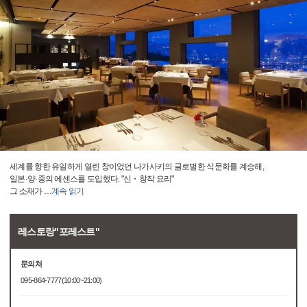
세계를 향한 유일하게 열린 창이었던 나가사키의 글로벌한 식문화를 계승해,
일본·양·중의 에센스를 도입했다. "신・창작 요리"
그 소재가
…
계속 읽기
레스토랑"포레스트"
문의처
095-864-7777(10:00~21:00)