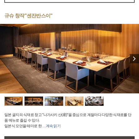
규슈 창작"센잔반스이"
일본 굴지의 식재료 창고 "나가사키 산(産)"을 중심으로 계절마다 다양한 식재료를 단
품 메뉴로 즐길 수 있다.
일본식 모던을 테마로 한
…
계속 읽기