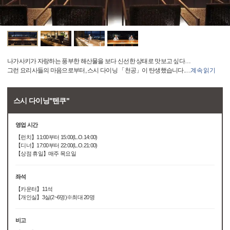
나가사키가 자랑하는 풍부한 해산물을 보다 신선한 상태로 맛보고 싶다…
그런 요리사들의 마음으로부터, 스시 다이닝 「천공」이 탄생했습니다.
…
계속 읽기
스시 다이닝"텐쿠"
영업 시간
【런치】11:00부터 15:00(L.O.14:00)
【디너】17:00부터 22:00(L.O.21:00)
【상점 휴일】매주 목요일
좌석
【카운터】11석
【개인실】3실(2~6명)※최대 20명
비고