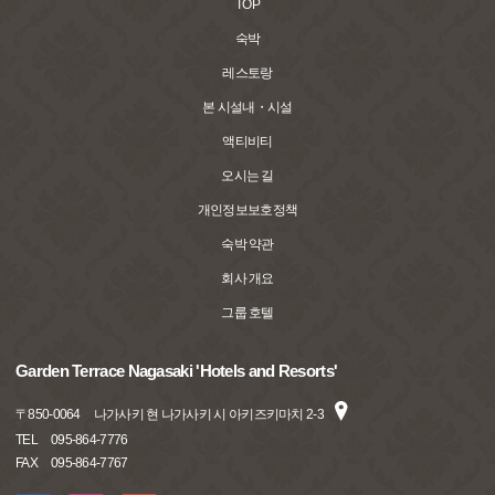
TOP
숙박
레스토랑
본 시설내・시설
액티비티
오시는 길
개인정보보호정책
숙박 약관
회사 개요
그룹 호텔
Garden Terrace Nagasaki 'Hotels and Resorts'
〒
850-0064
나가사키 현 나가사키 시 아키즈키마치 2-3
TEL
095-864-7776
FAX
095-864-7767