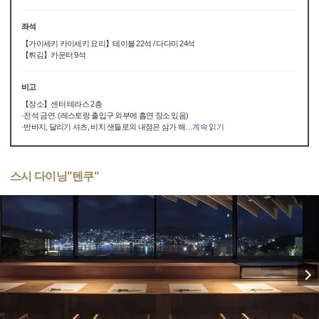
좌석
【가이세키 카이세키 요리】테이블 22석 / 다다미 24석
【튀김】카운터 9석
비고
【장소】센터 테라스 2층
·전석 금연. (레스토랑 출입구 외부에 흡연 장소 있음)
·반바지, 달리기 셔츠, 비치 샌들로의 내점은 삼가 해
…
계속 읽기
스시 다이닝"텐쿠"