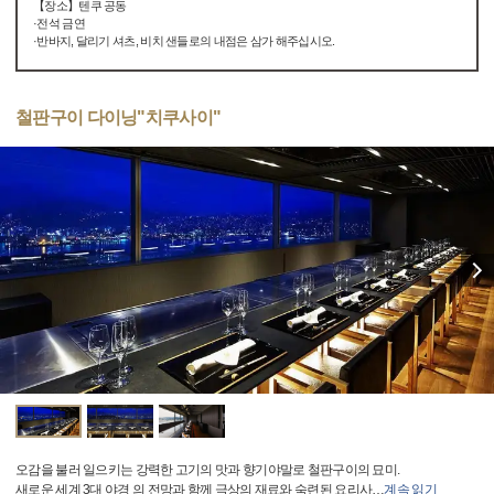
【장소】텐쿠 공동
·전석 금연
·반바지, 달리기 셔츠, 비치 샌들로의 내점은 삼가 해주십시오.
철판구이 다이닝"치쿠사이"
오감을 불러 일으키는 강력한 고기의 맛과 향기야말로 철판구이의 묘미.
새로운 세계 3대 야경 의 전망과 함께 극상의 재료와 숙련된 요리사
…
계속 읽기