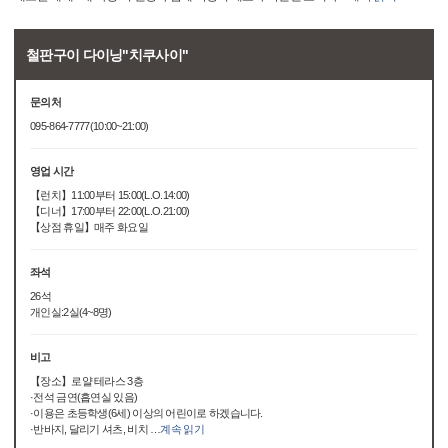
철판구이 다이닝"치쿠사이"
문의처
095-864-7777(10:00~21:00)
영업 시간
【런치】11:00부터 15:00(L.O.14:00)
【디너】17:00부터 22:00(L.O.21:00)
【상점 휴일】매주 화요일
좌석
26석
개인실:2실(4~8명)
비고
【장소】로얄 테라스 3층
·전석 금연(흡연실 있음)
·이용은 초등학생(6세) 이상의 어린이로 하겠습니다.
·반바지, 달리기 셔츠, 비치
…
계속 읽기