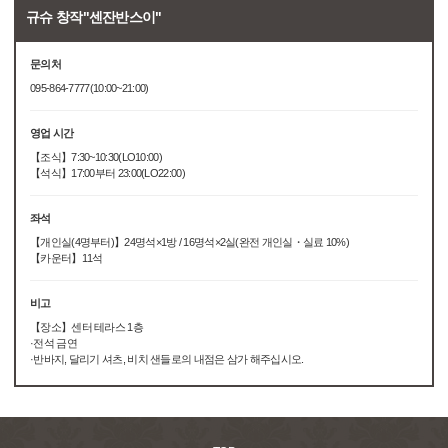
규슈 창작"센잔반스이"
문의처
095-864-7777(10:00~21:00)
영업 시간
【조식】7:30~10:30(LO10:00)
【석식】17:00부터 23:00(LO22:00)
좌석
【개인실(4명부터)】24명석×1방 / 16명석×2실(완전 개인실・실료 10%)
【카운터】11석
비고
【장소】센터 테라스 1층
·전석 금연
·반바지, 달리기 셔츠, 비치 샌들로의 내점은 삼가 해주십시오.