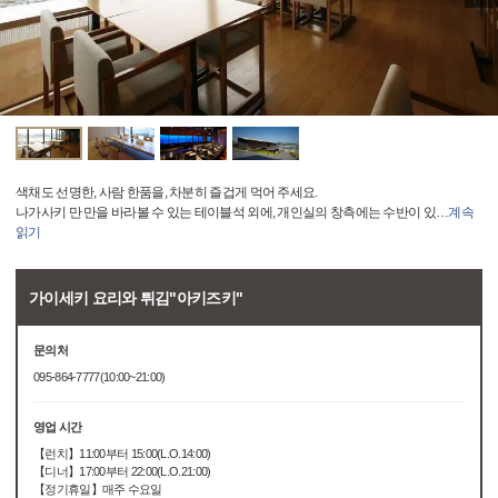
색채도 선명한, 사람 한품을, 차분히 즐겁게 먹어 주세요.
나가사키 만 만을 바라볼 수 있는 테이블석 외에, 개인실의 창측에는 수반이 있
…
계속
읽기
가이세키 요리와 튀김"아키즈키"
문의처
095-864-7777(10:00~21:00)
영업 시간
【런치】11:00부터 15:00(L.O.14:00)
【디너】17:00부터 22:00(L.O.21:00)
【정기휴일】매주 수요일