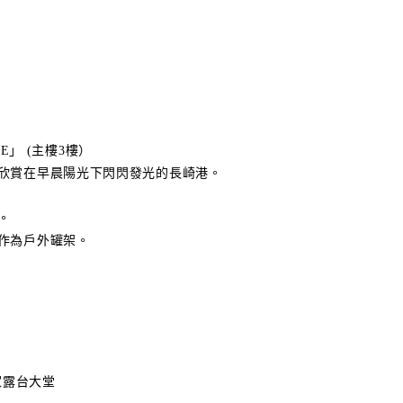
CE」 (主樓3樓）
欣賞在早晨陽光下閃閃發光的長崎港。
。
作為戶外罐架。
l皇家露台大堂