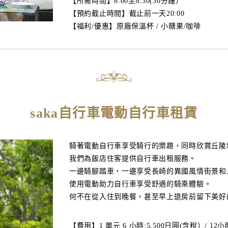
【所需時間】8:00至8:30(30分鐘）
【預約截止時間】截止前一天20:00
【福利/優惠】原廠保溫杯 / 小糖果/咖啡
saka自行車電動自行車租賃
騎著電動自行車享受騎行的樂趣，同時欣賞丘陵
我們為飯店住客提供自行車出租服務。
一邊騎腳踏車，一邊享受長崎的異國風情街景和
使用電動助力自行車享受舒適的騎乘體驗。
何不在從入住到晚餐，甚至早上退房前留下美好
【費用】1 單元 6 小時:5,500日圓(含稅）/ 12小