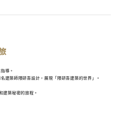
旅
您提供指導。
l及度假村由世界知名建築師隈研吾設計，展現「隈研吾建築的世界」。
和建築秘密的旅程。