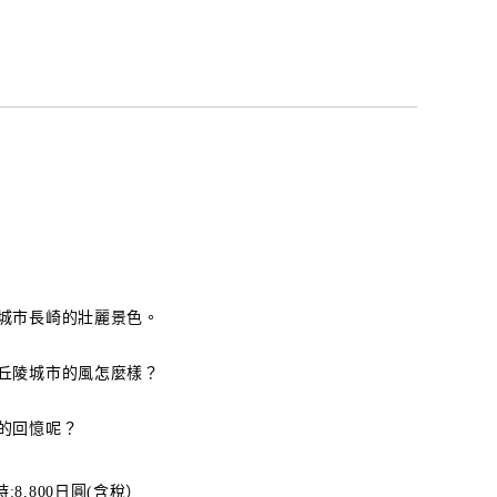
城市長崎的壯麗景色。
丘陵城市的風怎麼樣？
的回憶呢？
時:8,800日圓(含稅）