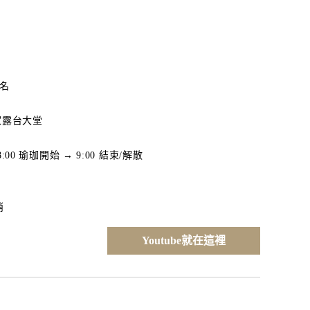
2名
l皇家露台大堂
00 瑜珈開始 → 9:00 結束/解散
消
Youtube就在這裡