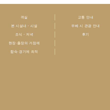
객실
교통 안내
본 시설내・시설
우베 시 관광 안내
조식・저녁
후기
현장·출장의 거점에
합숙·경기에 최적