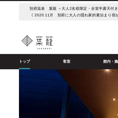
別府温泉 葉籠 ～大人2名様限定・全室半露天付
《 2020.11月 別府に大人の隠れ家的素泊まり宿が
トップ
客室
館内・