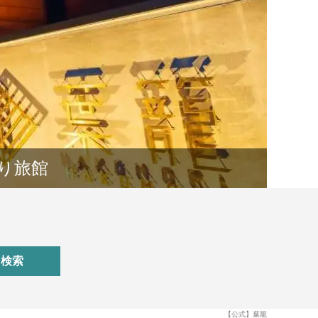
り旅館
検索
【公式】葉籠