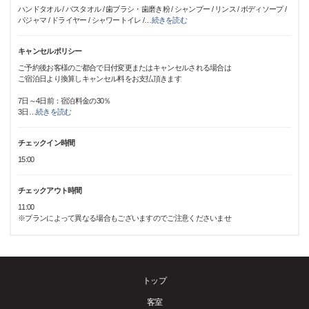
ハンドタオル / バスタオル / 歯ブラシ・歯磨き粉 / シャンプー / リンス / ボディソープ /
パジャマ / ドライヤー / シャワートイレ /
…
続きを読む
キャンセルポリシー
ご予約後お客様のご都合で日付変更またはキャンセルされる場合は
ご宿泊日より換算しキャンセル料をお支払頂きます
7日～4日前：宿泊料金の30％
3日
…
続きを読む
チェックイン時間
15:00
チェックアウト時間
11:00
※プランによって異なる場合もございますのでご注意くださいませ
トップ
客室