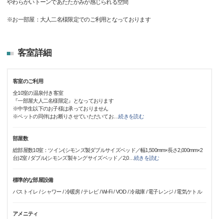
やわらかいトーンであたたかみが感じられる空間
※お一部屋：大人二名様限定でのご利用となっております
客室詳細
客室のご利用
全10室の温泉付き客室
『一部屋大人二名様限定』となっております
※中学生以下のお子様は承っておりません
※ペットの同伴はお断りさせていただいてお
…
続きを読む
部屋数
総部屋数10室：ツイン(シモンズ製ダブルサイズベッド／幅1,500mm×長さ2,000mm×2
台)2室 / ダブル(シモンズ製キングサイズベッド／2,0
…
続きを読む
標準的な部屋設備
バストイレ / シャワー / 冷暖房 / テレビ / Wi-Fi / VOD / 冷蔵庫 / 電子レンジ / 電気ケトル
アメニティ