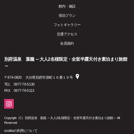
館内・施設
宿泊プラン
フォトギャラリー
交通アクセス
会員規約
別府温泉 葉籠 ～大人2名様限定・全室半露天付き素泊まり旅館
～
〒
874-0820
大分県別府市原町１６番１９号
TEL
0977-76-5130
FAX
0977-76-5113
Copyright（C）別府温泉 葉籠 ～大人2名様限定・全室半露天付き素泊まり旅館～ All
Reserved.
cookieの利用について