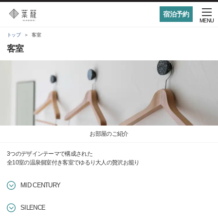
宿泊予約
MENU
トップ
客室
客室
お部屋のご紹介
3つのデザインテーマで構成された
全10室の温泉個室付き客室でゆるり大人の贅沢お籠り
MID CENTURY
SILENCE