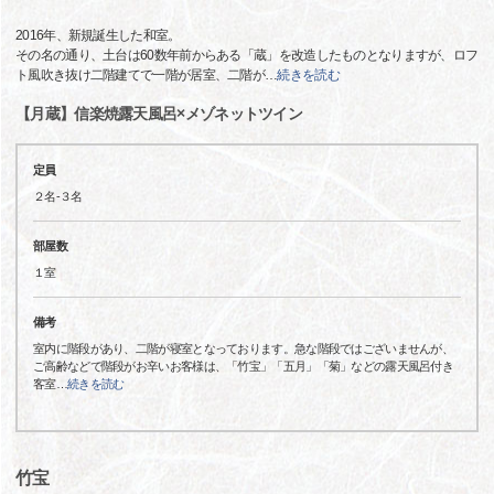
2016年、新規誕生した和室。
その名の通り、土台は60数年前からある「蔵」を改造したものとなりますが、ロフ
ト風吹き抜け二階建てで一階が居室、二階が
…
続きを読む
【月蔵】信楽焼露天風呂×メゾネットツイン
定員
２名-３名
部屋数
１室
備考
室内に階段があり、二階が寝室となっております。急な階段ではございませんが、
ご高齢などで階段がお辛いお客様は、「竹宝」「五月」「菊」などの露天風呂付き
客室
…
続きを読む
竹宝