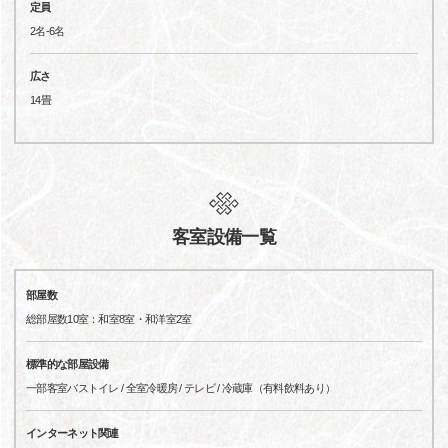
定員
2名-6名
広さ
14畳
客室設備一覧
部屋数
総部屋数10室：和室8室・和洋室2室
標準的な部屋設備
一部客室バストイレ / 全室冷暖房 / テレビ / 冷蔵庫（有料飲料あり）
インターネット関連