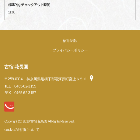
標準的なチェックアウト時間
11:00
宿泊約款
プライバシーポリシー
古宿 花長園
〒
259-0314
神奈川県足柄下郡湯河原町宮上６５６
TEL
0465-62-3155
FAX
0465-62-3157
Copyright (C) 2018 古宿 花鳥園 All Rights Reserved.
cookieの利用について