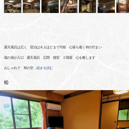
露天風呂は広く 宿泊は８人ほどまで可能 心落ち着く和の佇まい
蔵の扉が入口 露天風呂 広間 寝室 ２階屋 心を癒します
おしゃれで 和の空
…
続きを読む
松