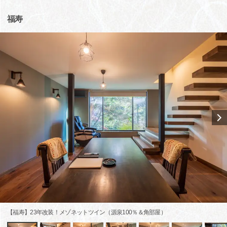
福寿
【福寿】23年改装！メゾネットツイン（源泉100％＆角部屋）