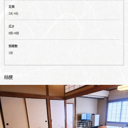
定員
2名-4名
広さ
8畳+8畳
部屋数
2室
桔梗