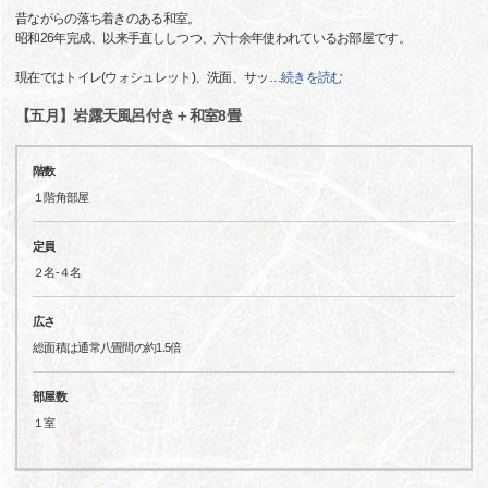
昔ながらの落ち着きのある和室。
昭和26年完成、以来手直ししつつ、六十余年使われているお部屋です。
現在ではトイレ(ウォシュレット)、洗面、サッ
…
続きを読む
【五月】岩露天風呂付き＋和室8畳
階数
１階角部屋
定員
２名-４名
広さ
総面積は通常八畳間の約1.5倍
部屋数
１室