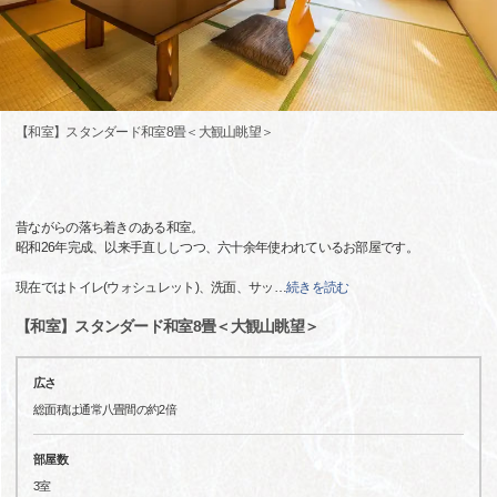
【和室】スタンダード和室8畳＜大観山眺望＞
昔ながらの落ち着きのある和室。
昭和26年完成、以来手直ししつつ、六十余年使われているお部屋です。
現在ではトイレ(ウォシュレット)、洗面、サッ
…
続きを読む
【和室】スタンダード和室8畳＜大観山眺望＞
広さ
総面積は通常八畳間の約2倍
部屋数
3室