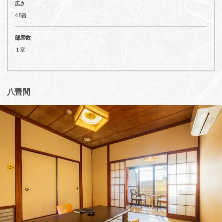
広さ
4.5畳
部屋数
１室
八畳間