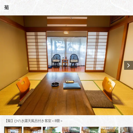
菊
【菊】ひのき露天風呂付き客室＜8畳＞