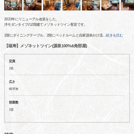
2023年にリニューアル改装をした、
洋モダンタイプの2階建てメゾネットツイン客室です。
1階にダイニングテーブル、2階にベッドルームと自家源泉かけ流
…
続きを読む
【福寿】メゾネットツイン(源泉100%&角部屋)
定員
2名
広さ
65平米
部屋数
1室