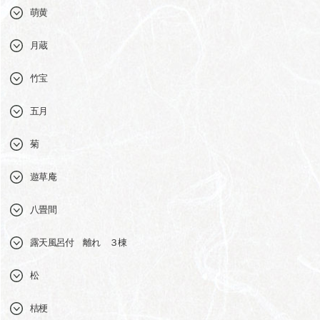
萌黄
月蔵
竹宝
五月
菊
遊草庵
八畳間
露天風呂付 離れ ３棟
松
桔梗