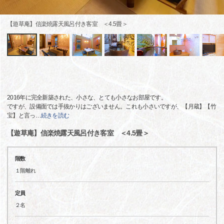
【遊草庵】信楽焼露天風呂付き客室 ＜4.5畳＞
2016年に完全新築された、小さな、とても小さなお部屋です。
ですが、設備面では手抜かりはございません。これも小さいですが、【月蔵】【竹
宝】と言っ
…
続きを読む
【遊草庵】信楽焼露天風呂付き客室 ＜4.5畳＞
階数
１階離れ
定員
２名