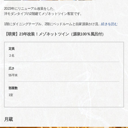
2023年にリニューアル改装をした、
洋モダンタイプの2階建てメゾネットツイン客室です。
1階にダイニングテーブル、2階にベッドルームと自家源泉かけ流
…
続きを読む
【萌黄】23年改装！メゾネットツイン（源泉100％風呂付）
定員
２名
広さ
55平米
部屋数
1室
月蔵