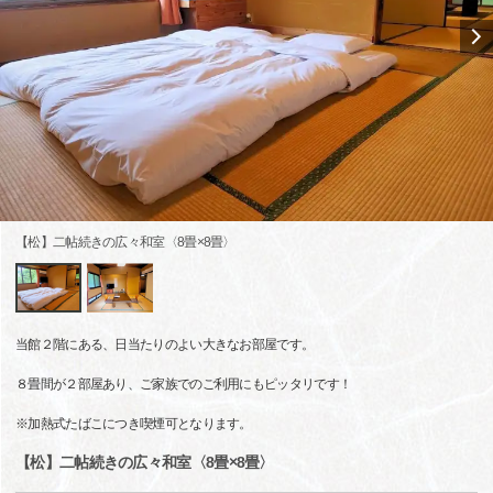
【松】二帖続きの広々和室〈8畳×8畳〉
当館２階にある、日当たりのよい大きなお部屋です。
８畳間が２部屋あり、ご家族でのご利用にもピッタリです！
※加熱式たばこにつき喫煙可となります。
【松】二帖続きの広々和室〈8畳×8畳〉