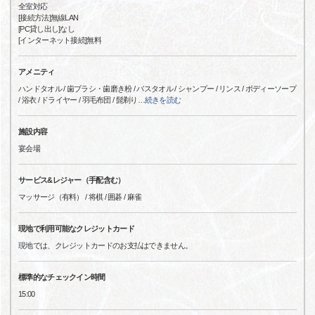
全室対応
[接続方法]無線LAN
[PC貸し出し]なし
[インターネット接続]無料
アメニティ
ハンドタオル / 歯ブラシ・歯磨き粉 / バスタオル / シャンプー / リンス / ボディーソープ
/ 浴衣 / ドライヤー / 羽毛布団 / 髭剃り
…
続きを読む
施設内容
宴会場
サービス&レジャー（手配含む）
マッサージ（有料） / 将棋 / 囲碁 / 麻雀
現地で利用可能なクレジットカード
現地では、クレジットカードのお支払はできません。
標準的なチェックイン時間
15:00