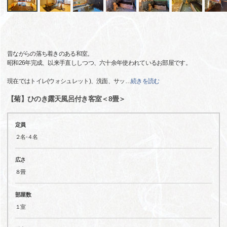
昔ながらの落ち着きのある和室。
昭和26年完成、以来手直ししつつ、六十余年使われているお部屋です。
現在ではトイレ(ウォシュレット)、洗面、サッ
…
続きを読む
【菊】ひのき露天風呂付き客室＜8畳＞
定員
２名-４名
広さ
８畳
部屋数
１室