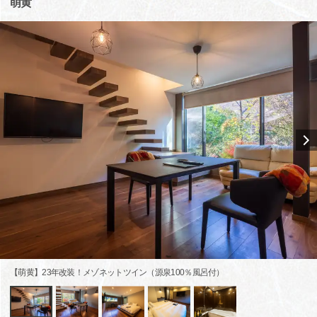
萌黄
【萌黄】23年改装！メゾネットツイン（源泉100％風呂付）