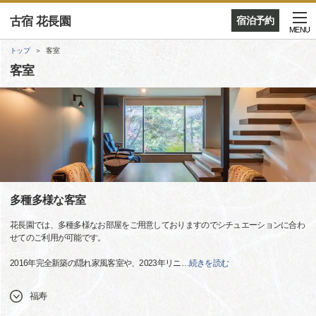
古宿 花長園
宿泊予約
MENU
トップ
客室
客室
多種多様な客室
花長園では、多種多様なお部屋をご用意しておりますのでシチュエーションに合わ
せてのご利用が可能です。
2016年完全新築の隠れ家風客室や、2023年リニ
…
続きを読む
福寿