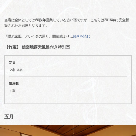
当店は全体としては60数年営業している古い宿ですが、こちらは2016年に完全新
築されたお部屋となります。
「隠れ家風」という名の通り、開放感より
…
続きを読む
【竹宝】 信楽焼露天風呂付き特別室
定員
２名-３名
部屋数
１室
五月