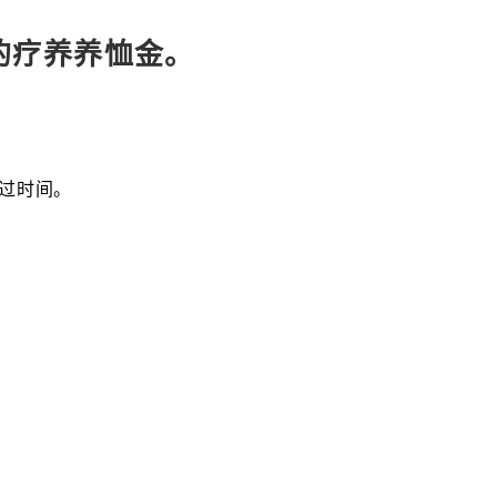
狗的疗养养恤金。
度过时间。