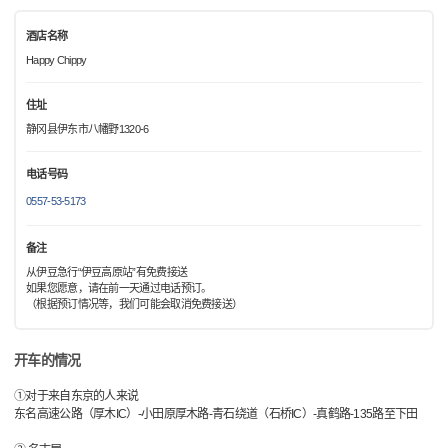
酒店名称
Happy Chippy
住址
静冈县伊东市八幡野1320-6
电话号码
0557-53-5173
备注
从伊豆急行“伊豆高原站”有免费接送
如果您愿意，请在前一天通过电话预订。
（根据预订情况等，我们可能会取消免费接送）
开车的情况
①对于来自东京的人来说
东名高速公路（厚木IC）-小田原厚木路-青石绕道（石桥IC）-真鹤路-135路至下田