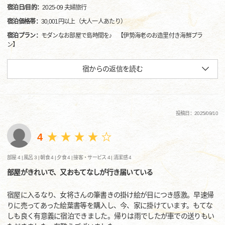
宿泊日/目的：
2025-09 夫婦旅行
宿泊価格帯：
30,001円以上（大人一人あたり）
宿泊プラン：
モダンなお部屋で島時間を♪ 【伊勢海老のお造里付き海鮮プラ
ン】
宿からの返信を読む
投稿日：2025/09/10
4
部屋 4 |
風呂 3 |
朝食 4 |
夕食 4 |
接客・サービス 4 |
清潔感 4
部屋がきれいで、又おもてなしが行き届いている
宿屋に入るなり、女将さんの筆書きの掛け絵が目につき感激。早速帰
りに売ってあった絵葉書等を購入し、今、家に掛けています。もてな
しも良く有意義に宿泊できました。帰りは雨でしたが車での送りもい