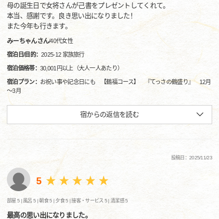
母の誕生日で女将さんが己書をプレゼントしてくれて。
本当、感謝です。良き思い出になりました！
また今年も行きます。
みーちゃんさん
/
40代
女性
宿泊日/目的：
2025-12 家族旅行
宿泊価格帯：
30,001円以上（大人一人あたり）
宿泊プラン：
お祝い事や記念日にも 【鶴福コース】 『てっさの鶴盛り』 12月
～3月
宿からの返信を読む
投稿日：2025/11/23
5
部屋 5 |
風呂 5 |
朝食 5 |
夕食 5 |
接客・サービス 5 |
清潔感 5
最高の思い出になりました。