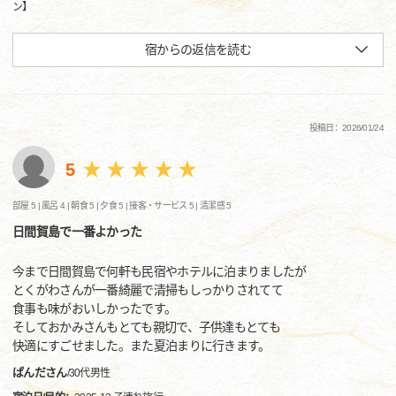
ン】
宿からの返信を読む
投稿日：2026/01/24
5
部屋 5 |
風呂 4 |
朝食 5 |
夕食 5 |
接客・サービス 5 |
清潔感 5
日間賀島で一番よかった
今まで日間賀島で何軒も民宿やホテルに泊まりましたが
とくがわさんが一番綺麗で清掃もしっかりされてて
食事も味がおいしかったです。
そしておかみさんもとても親切で、子供達もとても
快適にすごせました。また夏泊まりに行きます。
ぱんださん
/
30代
男性