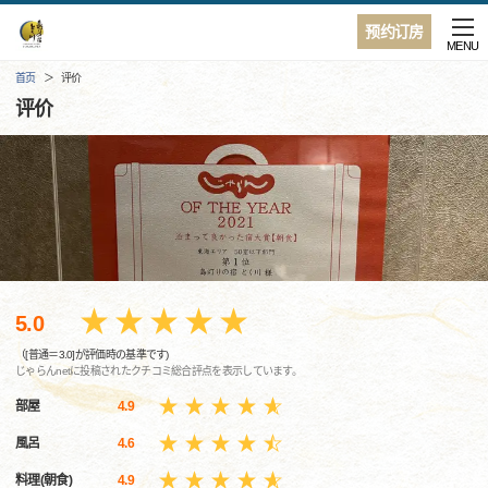
预约订房
MENU
首页
评价
评价
5.0
（[普通＝3.0]が評価時の基準です)
じゃらんnetに投稿されたクチコミ総合評点を表示しています。
部屋
4.9
風呂
4.6
料理(朝食)
4.9