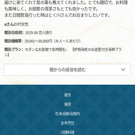
届けに来てくれて島の事も教えてくれました。とても親切で、お料理
も美味しく、お部屋の清潔さもとても良かったです。
また日間賀島行った時はとく川さんでお泊まりしたいです。
aさん
/
20代
女性
宿泊日/目的：
2025-08 恋人旅行
宿泊価格帯：
29,001～30,000円（大人一人あたり）
宿泊プラン：
モダンなお部屋で島時間を♪ 【伊勢海老のお造里付き海鮮プラ
ン】
宿からの返信を読む
首页
客房
在本设施/设施内
全年烹饪
河豚料理