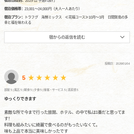
宿泊日/目的：
2025-12 子連れ旅行
宿泊価格帯：
23,001～24,000円（大人一人あたり）
宿泊プラン：
トラフグ 海鮮ミックス ≪花福コース≫10月～3月 日間賀島の多
幸と福を味わえる
宿からの返信を読む
投稿日：2026/01/04
5
部屋 5 |
風呂 5 |
朝食 5 |
夕食 5 |
接客・サービス 5 |
清潔感 5
ゆっくりできます
素敵な所で今まで行った旅館、ホテル、の中で私は1番だと思ってま
す！
料理も絵みたいに綺麗で食べるのがもったいなくて。
味も上品で本当に美味しかったです