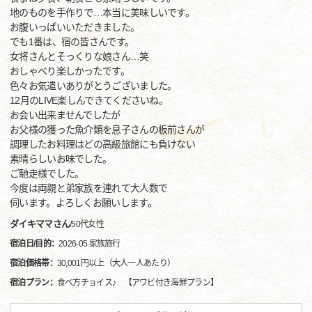
地のものを手作りで…本当に美味しいです。
お腹いっぱいいただきました。
でも1番は、宿の皆さんです。
女将さんとそっくりな娘さん…笑
おしゃべり楽しかったです。
色々お気遣いありがとうございました。
12月のLIVE楽しんできてくださいね。
お会い出来ませんでしたが
お父様の獲った魚介類を息子さんの板前さんが
調理したお料理はどの高級旅館にも負けない
素晴らしいお味でした。
ご馳走様でした。
今度は両親と弟家族を連れて大人数で
伺います。よろしくお願いします。
ダイキママさん
/
50代
女性
宿泊日/目的：
2026-05 家族旅行
宿泊価格帯：
30,001円以上（大人一人あたり）
宿泊プラン：
食べ方チョイス♪ 【アワビ付き海鮮プラン】