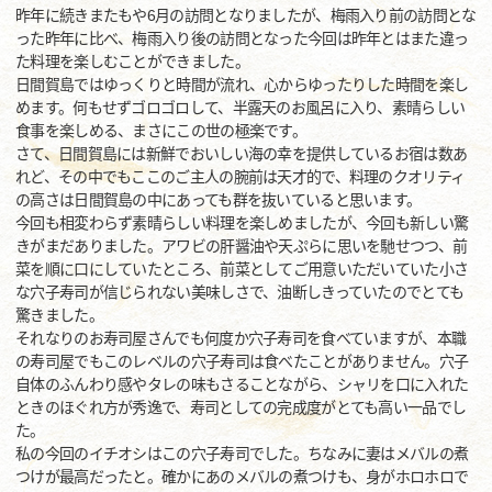
昨年に続きまたもや6月の訪問となりましたが、梅雨入り前の訪問とな
った昨年に比べ、梅雨入り後の訪問となった今回は昨年とはまた違っ
た料理を楽しむことができました。
日間賀島ではゆっくりと時間が流れ、心からゆったりした時間を楽し
めます。何もせずゴロゴロして、半露天のお風呂に入り、素晴らしい
食事を楽しめる、まさにこの世の極楽です。
さて、日間賀島には新鮮でおいしい海の幸を提供しているお宿は数あ
れど、その中でもここのご主人の腕前は天才的で、料理のクオリティ
の高さは日間賀島の中にあっても群を抜いていると思います。
今回も相変わらず素晴らしい料理を楽しめましたが、今回も新しい驚
きがまだありました。アワビの肝醤油や天ぷらに思いを馳せつつ、前
菜を順に口にしていたところ、前菜としてご用意いただいていた小さ
な穴子寿司が信じられない美味しさで、油断しきっていたのでとても
驚きました。
それなりのお寿司屋さんでも何度か穴子寿司を食べていますが、本職
の寿司屋でもこのレベルの穴子寿司は食べたことがありません。穴子
自体のふんわり感やタレの味もさることながら、シャリを口に入れた
ときのほぐれ方が秀逸で、寿司としての完成度がとても高い一品でし
た。
私の今回のイチオシはこの穴子寿司でした。ちなみに妻はメバルの煮
つけが最高だったと。確かにあのメバルの煮つけも、身がホロホロで