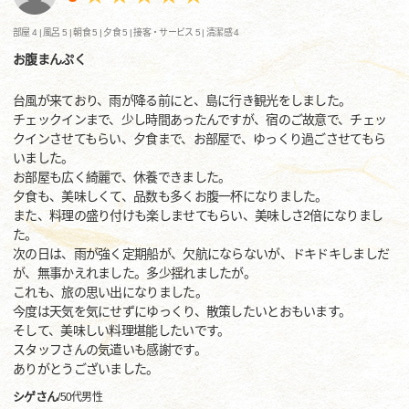
部屋 4 |
風呂 5 |
朝食 5 |
夕食 5 |
接客・サービス 5 |
清潔感 4
お腹まんぷく
台風が来ており、雨が降る前にと、島に行き観光をしました。
チェックインまで、少し時間あったんですが、宿のご故意で、チェッ
クインさせてもらい、夕食まで、お部屋で、ゆっくり過ごさせてもら
いました。
お部屋も広く綺麗で、休養できました。
夕食も、美味しくて、品数も多くお腹一杯になりました。
また、料理の盛り付けも楽しませてもらい、美味しさ2倍になりまし
た。
次の日は、雨が強く定期船が、欠航にならないが、ドキドキしましだ
が、無事かえれました。多少揺れましたが。
これも、旅の思い出になりました。
今度は天気を気にせずにゆっくり、散策したいとおもいます。
そして、美味しい料理堪能したいです。
スタッフさんの気遣いも感謝です。
ありがとうございました。
シゲさん
/
50代
男性