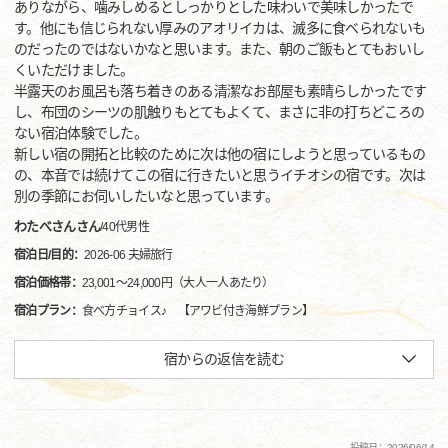
ありながら、噛みしめるとしっかりとした味わいで美味しかったで
す。他にも信じられない厚みのアオリイカは、滅多に食べられないも
のだったのではないかなと思います。また、朝のご飯もとてもおいし
くいただけました。
半露天のお風呂も落ち着きのある清潔なお部屋も素晴らしかったです
し、布団のシーツの肌触りもとてもよくて、まさに非の打ちどころの
ない宿泊体験でした。
新しい宿の開拓と比較のために次は他の宿にしようと思っているもの
の、本音では続けてこの宿に行きたいと思うイチオシの宿です。次は
別の季節にお伺いしたいなと思っています。
わたべさんさん
/
40代
男性
宿泊日/目的：
2026-06 夫婦旅行
宿泊価格帯：
23,001～24,000円（大人一人あたり）
宿泊プラン：
食べ方チョイス♪ 【アワビ付き海鮮プラン】
宿からの返信を読む
投稿日：2026/06/14