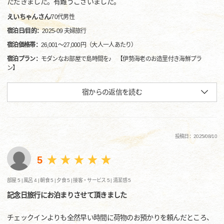
ただきました。有難うございました。
えいちゃんさん
/
70代
男性
宿泊日/目的：
2025-09 夫婦旅行
宿泊価格帯：
26,001～27,000円（大人一人あたり）
宿泊プラン：
モダンなお部屋で島時間を♪ 【伊勢海老のお造里付き海鮮プラ
ン】
宿からの返信を読む
投稿日：2025/08/10
5
部屋 5 |
風呂 4 |
朝食 5 |
夕食 5 |
接客・サービス 5 |
清潔感 5
記念日旅行にお泊まりさせて頂きました
チェックインよりも全然早い時間に荷物のお預かりを頼んだところ、