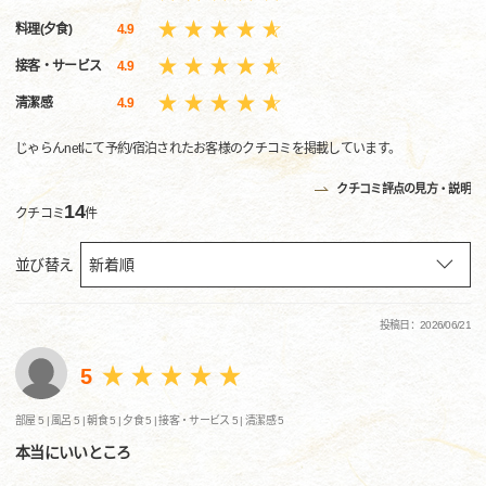
料理(夕食)
4.9
接客・サービス
4.9
清潔感
4.9
じゃらんnetにて予約/宿泊されたお客様のクチコミを掲載しています。
クチコミ評点の見方・説明
14
クチコミ
件
並び替え
投稿日：2026/06/21
5
部屋 5 |
風呂 5 |
朝食 5 |
夕食 5 |
接客・サービス 5 |
清潔感 5
本当にいいところ