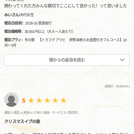
関わってくれた方みんな親切でここにして良かった！って思いました
みいさん
/
30代
女性
宿泊日/目的：
2026-03 家族旅行
宿泊価格帯：
30,001円以上（大人一人あたり）
宿泊プラン：
冬の贅 【トラフグ アワビ 伊勢海老のお造里付きフルコース】10
月～3月
宿からの返信を読む
投稿日：2026/02/21
5
部屋 5 |
風呂 4 |
朝食 4 |
夕食 5 |
接客・サービス 5 |
清潔感 5
クリスマスイブの夜