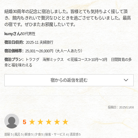
結婚30周年の記念に宿泊しました。皆様とても気持ちよく接して頂
き、館内もきれいで贅沢なひとときを過ごさせてもらいました。最高
の宿です。ぜひまたお邪魔したいです。
kunyさん
/
50代
男性
宿泊日/目的：
2025-11 夫婦旅行
宿泊価格帯：
25,001～26,000円（大人一人あたり）
宿泊プラン：
トラフグ 海鮮ミックス ≪花福コース≫10月～3月 日間賀島の多
幸と福を味わえる
宿からの返信を読む
投稿日：2025/11/08
5
部屋 5 |
風呂 5 |
朝食 5 |
夕食 5 |
接客・サービス 4 |
清潔感 5