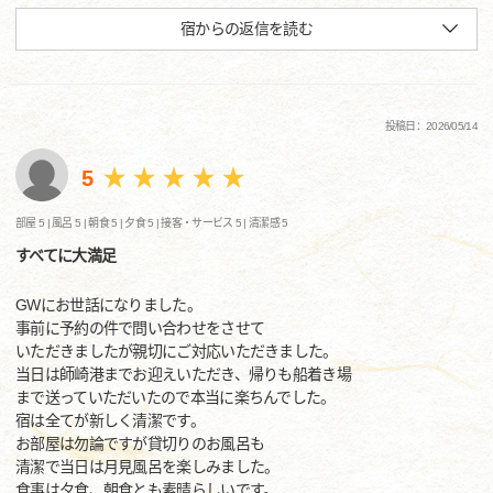
宿からの返信を読む
投稿日：2026/05/14
5
部屋 5 |
風呂 5 |
朝食 5 |
夕食 5 |
接客・サービス 5 |
清潔感 5
すべてに大満足
GWにお世話になりました。
事前に予約の件で問い合わせをさせて
いただきましたが親切にご対応いただきました。
当日は師崎港までお迎えいただき、帰りも船着き場
まで送っていただいたので本当に楽ちんでした。
宿は全てが新しく清潔です。
お部屋は勿論ですが貸切りのお風呂も
清潔で当日は月見風呂を楽しみました。
食事は夕食、朝食とも素晴らしいです。