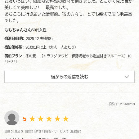
お腹いっぱい、繊細なお料理の数々を頂きました。とにかく見た目が
美しくて美味しい！ 最高でした。
あちこちに行き届いた清潔感。宿の方々も、とても親切で居心地最高
でした。
ももちゃんさん
/
50代
女性
宿泊日/目的：
2025-12 夫婦旅行
宿泊価格帯：
30,001円以上（大人一人あたり）
宿泊プラン：
冬の贅 【トラフグ アワビ 伊勢海老のお造里付きフルコース】10
月～3月
宿からの返信を読む
投稿日：2026/02/13
5
部屋 5 |
風呂 5 |
朝食 5 |
夕食 4 |
接客・サービス 5 |
清潔感 5