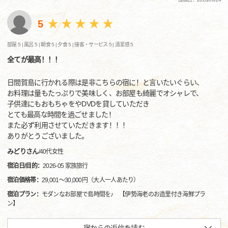
5
部屋 5 |
風呂 5 |
朝食 5 |
夕食 5 |
接客・サービス 5 |
清潔感 5
全てが最高！！！
日間賀島に行かれる際は是非こちらの宿に！と言いたいぐらい、
お料理は量もたっぷりで美味しく、お部屋も綺麗でオシャレで、
子供達にもおもちゃをやDVDを貸していただき
とても最高な時間を過ごせました！
また必ず利用させていただきます！！！
ありがとうございました。
みどりさん
/
40代
女性
宿泊日/目的：
2026-05 家族旅行
宿泊価格帯：
29,001～30,000円（大人一人あたり）
宿泊プラン：
モダンなお部屋で島時間を♪ 【伊勢海老のお造里付き海鮮プラ
ン】