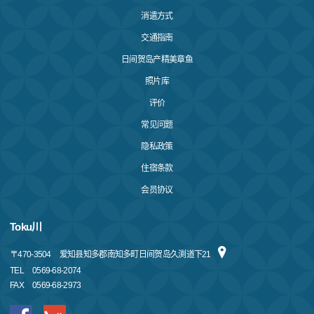
消遣方式
交通指南
日间贺岛产精美章鱼
照片库
评价
常见问题
隐私政策
住宿条款
会员协议
Toku川
〒
470-3504
爱知县知多郡南知多町日间贺岛久渕道下21
TEL
0569-68-2074
FAX
0569-68-2973