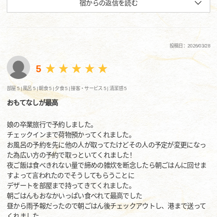
宿からの返信を読む
投稿日：2026/03/28
5
部屋 5 |
風呂 5 |
朝食 5 |
夕食 5 |
接客・サービス 5 |
清潔感 5
おもてなしが最高
娘の卒業旅行で予約しました。
チェックインまで荷物預かってくれました。
お風呂の予約を先に他の人が取ってたけどその人の予定が変更になっ
た為広い方の予約で取っといてくれました！
夜ご飯は食べきれない量で締めの雑炊を断念したら朝ごはんに回せま
すよって言われたのでそうしてもらうことに
デザートを部屋まで持ってきてくれました。
朝ごはんもおなかいっぱい食べれて最高でした
昼から雨予報だったので朝ごはん後チェックアウトし、港まで送って
くれました