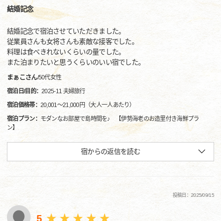
結婚記念
結婚記念で宿泊させていただきました。
従業員さんも女将さんも素敵な接客でした。
料理は食べきれないくらいの量でした。
また泊まりたいと思うくらいのいい宿でした。
まぁこさん
/
50代
女性
宿泊日/目的：
2025-11 夫婦旅行
宿泊価格帯：
20,001～21,000円（大人一人あたり）
宿泊プラン：
モダンなお部屋で島時間を♪ 【伊勢海老のお造里付き海鮮プラ
ン】
宿からの返信を読む
投稿日：2025/09/15
5