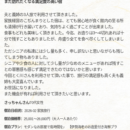
また訪れたくなる満足度の高い宿
夫と義姉の3人旅で利用させて頂きました。
家族経営のこぢんまりとした宿は、とても居心地が良く館内の至る所
も清掃が行き届いており、気持ちよく過ごすことが出来ました。
食事もどれも美味しく頂きました。今迄、お造りは3～4切れあれば十
分で残すこともありましたが、舟盛り全てを食べ尽くしてしまいまし
た。
ただシニアの私達には少し量も多く、申し訳ないと思いながらも残し
てしまう物もありました。
シニアや少食の人に対して少し量が少なめのメニューがあれば残すこ
との罪悪感も感じず満足できたのではないかと思います♪
今回とく川さんを利用させて頂いた事で、旅行の満足感も高く夫も義
姉も大変喜んでいます。
お世話になりました。
また機会が有れば利用させて頂きたいと思います。
さっちゃんさん
/
70代
女性
宿泊日/目的：
2026-02 家族旅行
宿泊価格帯：
25,001～26,000円（大人一人あたり）
宿泊プラン：
モダンなお部屋で島時間を♪ 【伊勢海老のお造里付き海鮮プラ