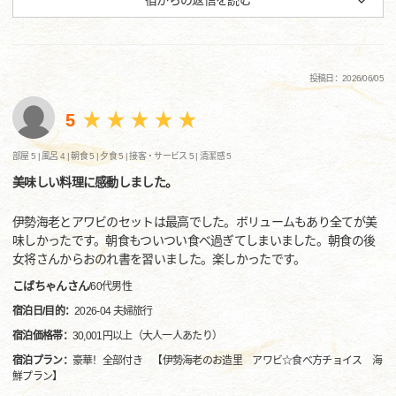
宿からの返信を読む
投稿日：2026/06/05
5
部屋 5 |
風呂 4 |
朝食 5 |
夕食 5 |
接客・サービス 5 |
清潔感 5
美味しい料理に感動しました。
伊勢海老とアワビのセットは最高でした。ボリュームもあり全てが美
味しかったです。朝食もついつい食べ過ぎてしまいました。朝食の後
女将さんからおのれ書を習いました。楽しかったです。
こばちゃんさん
/
60代
男性
宿泊日/目的：
2026-04 夫婦旅行
宿泊価格帯：
30,001円以上（大人一人あたり）
宿泊プラン：
豪華！全部付き 【伊勢海老のお造里 アワビ☆食べ方チョイス 海
鮮プラン】