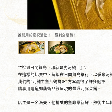
推薦用於慶祝活動！ 鐵刺全是鶴！
“”說到日間賀島，那就是虎河魨！』\
在這樣的比賽中，每年在日間賀島舉行，以爭奪河
我們的“河魨生魚片鶴拼盤”方案贏得了許多冠軍
請享用這道如藝術品般呈現的豐盛河豚菜餚。
店主是一名漁夫，他捕獲的魚非常新鮮，然後由年