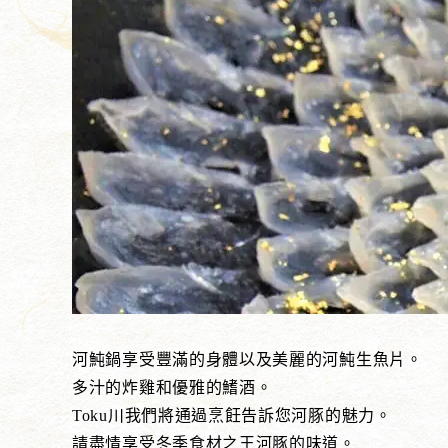
河魨鍋享受豐滿的身體以及美麗的河魨生魚片。
多汁的炸雞和優雅的鰭酒。
Toku川我們將通過烹飪告訴您河豚的魅力。
請盡情享受冬季食材之王河豚的味道。