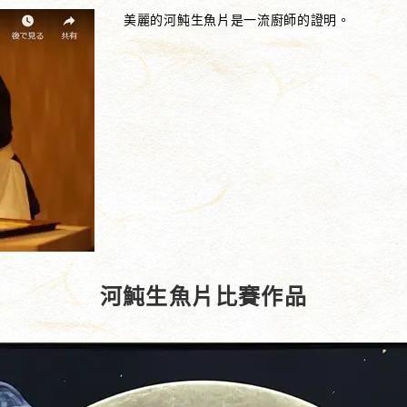
美麗的河魨生魚片是一流廚師的證明。
河魨生魚片比賽作品