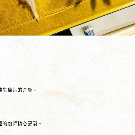
魨生魚片的介紹，
輕的廚師精心烹製。