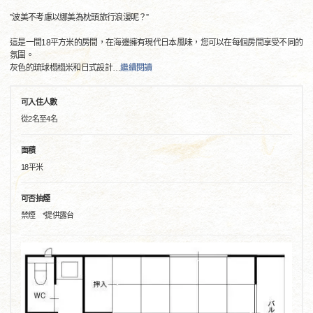
”波美不考慮以娜美為枕頭旅行浪漫呢？”
這是一間18平方米的房間，在海邊擁有現代日本風味，您可以在每個房間享受不同的
氛圍。
灰色的琉球榻榻米和日式設計
…
繼續閱讀
可入住人數
從2名至4名
面積
18平米
可否抽煙
禁煙 *提供露台