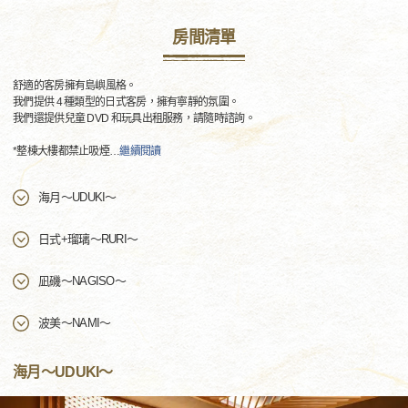
房間清單
舒適的客房擁有島嶼風格。
我們提供 4 種類型的日式客房，擁有寧靜的氛圍。
我們還提供兒童 DVD 和玩具出租服務，請隨時諮詢。
*整棟大樓都禁止吸煙
…
繼續閱讀
海月～UDUKI～
日式+瑠璃～RURI～
凪磯～NAGISO～
波美～NAMI～
海月～UDUKI～