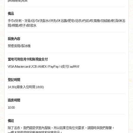
[網絡連接]免費
備品
手巾//牙刷、牙膏//浴巾//洗髮水//沖洗//沐浴露//肥皂//浴衣//丹前//吹風機//羽絨被//剃須//淋浴
間//棉籤//梳子//卸妝水
設施內容
禁煙房間//製冰機
當地可用信用卡和無現金支付
VISA /Mastercard/ JCB / AMEX / PayPay / d支付/ auPAY//
登記時間
14:30((最後入住時間 18:00)
退房時間
10:00
備註
除了浴衣，我們還提供室內服裝，所以如果您有任何要求，請隨時與我們聯繫。
一樓大堂還提供早餐後咖啡和兒童飲品。