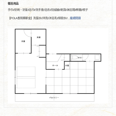
衛浴用品
手巾//牙刷、牙膏//浴巾//洗手液//浴衣//羽絨被//剃須//淋浴間//棉籤//梳子
【POLA香氛精華金】洗髮水//沖洗//沐浴乳//卸妝水//
…
繼續閱讀