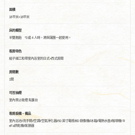
面積
18平米+18平米
床的類型
半雙胞胎 *3 或 4 人時，將與蒲團一起使用。
客房特色
組子細工和帶室內浴室的日式+西式房間
房間數
1間
可否抽煙
室內禁止吸煙 有露台
客房設備・備品
室內浴池//洗手間//空調//空氣淨化器//50 英寸電視/BD 錄像機//冰箱//電熱水壺//咖啡機/ R
eFa烘乾機//蒸臉器