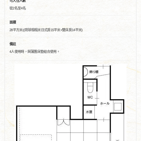
可入住人數
從2名至4名
面積
28平方米((琉球榻榻米日式房15平米+雙床房14平米)
備註
4人使用時，與蒲團床墊組合使用。