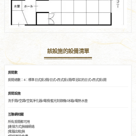
該設施的設備清單
房間數
房間總數：4：標準日式房2間/日式+西式房1間/帶浴缸的日式+西式房1間
房間設施
洗手間//空調//空氣淨化器//電視/藍光刻錄機//冰箱//電熱水壺
互聯網相關
所有房間都可用
[連接方式]無線網絡
[電腦出租]無