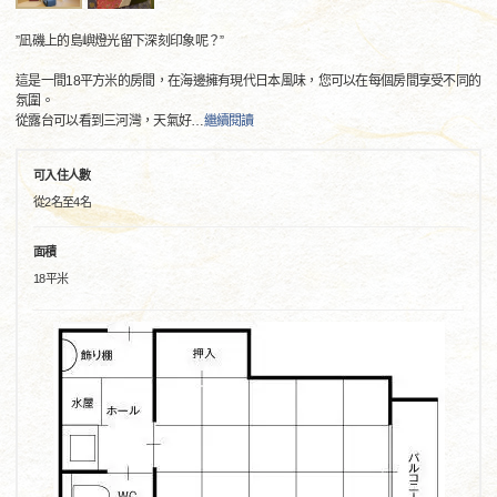
”凪磯上的島嶼燈光留下深刻印象呢？”
這是一間18平方米的房間，在海邊擁有現代日本風味，您可以在每個房間享受不同的
氛圍。
從露台可以看到三河灣，天氣好
…
繼續閱讀
可入住人數
從2名至4名
面積
18平米