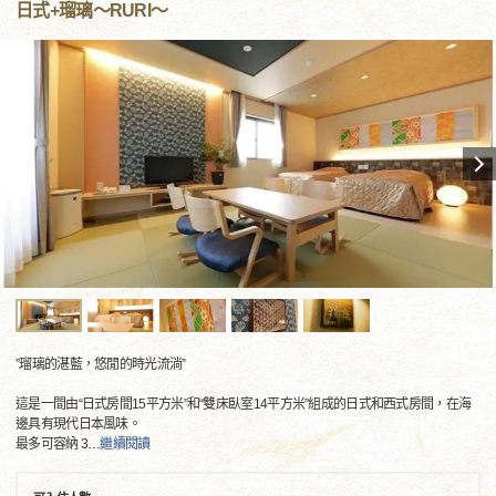
日式+瑠璃～RURI～
”瑠璃的湛藍，悠閒的時光流淌”
這是一間由“日式房間15平方米”和“雙床臥室14平方米”組成的日式和西式房間，在海
邊具有現代日本風味。
最多可容納 3
…
繼續閱讀