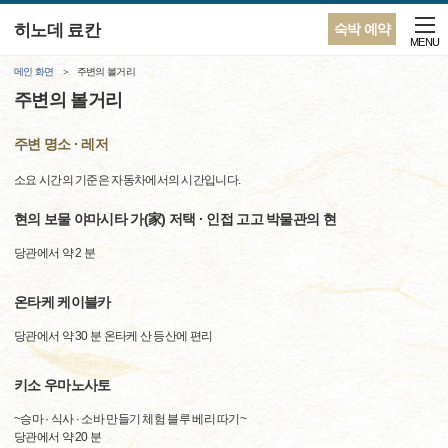
히노데 료칸
숙박 예약
MENU
메인 화면
주변의 볼거리
주변의 볼거리
주변 명소 · 레저
소요 시간의 기준은 자동차에서의 시간입니다.
현의 보물 야마시타 가(家) 저택 · 인접 고고 박물관의 현
당관에서 약 2 분
온타케 케이블카
당관에서 약 30 분 온타케 산 등산에 편리
키소 우마노사토
~승마 · 식사 · 소바 만들기 체험 블루 베리 따기~
당관에서 약 20 분