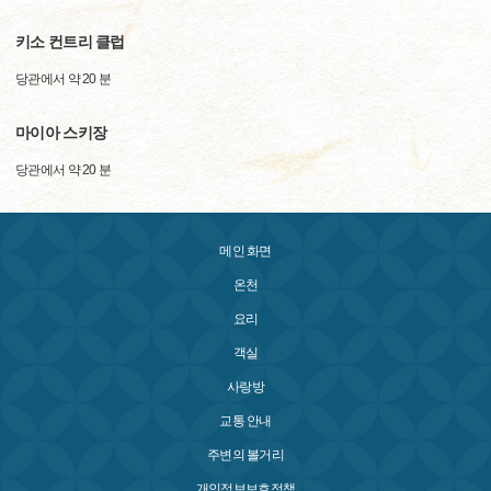
키소 컨트리 클럽
당관에서 약 20 분
마이아 스키장
당관에서 약 20 분
메인 화면
온천
요리
객실
사랑방
교통 안내
주변의 볼거리
개인정보보호정책