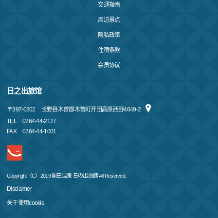
交通指南
周边景点
隐私政策
住宿条款
会员协议
日之出旅馆
〒
397-0302
长野县木曾郡木曾町开田高原西野4649-2
TEL
0264-44-2127
FAX
0264-44-1001
Copyright（C）2019 開田温泉 日の出旅館 All Reserved.
Disclaimer
关于使用cookie