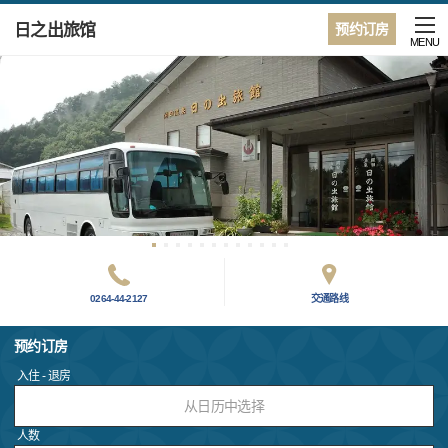
日之出旅馆
预约订房
MENU
0264-44-2127
交通路线
预约订房
入住 - 退房
从日历中选择
人数