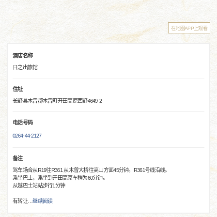
在地图APP上观看
酒店名称
日之出旅馆
住址
长野县木曾郡木曾町开田高原西野4649-2
电话号码
0264-44-2127
备注
驾车场合从R19往R361 从木曾大桥往高山方面45分钟。R361号线沿线。
乘坐巴士，乘坐到开田高原车程为60分钟。
从越巴士站站步行1分钟
有转让
…
继续阅读