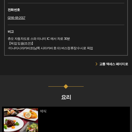
전화번호
0266-68-2017
비고
츄오 자동차도로 스와 미나미 IC 에서 차로 30분
【픽업 있음(조건)】
·미나미시라카바코(남쪽 시라카바 호수) 버스정류장:수시로 픽업
교통 액세스 페이지로
요리
석식