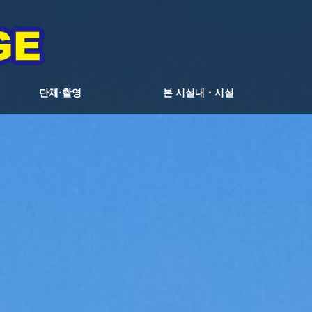
단체·촬영
본 시설내・시설