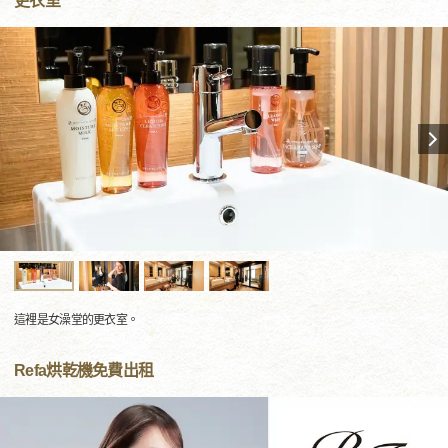
更衣室
這裡是女澡堂的更衣室。
Refa烘乾機免費出租